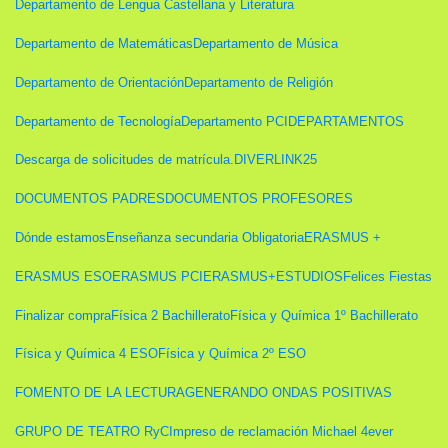
Departamento de Lengua Castellana y Literatura
Departamento de Matemáticas
Departamento de Música
Departamento de Orientación
Departamento de Religión
Departamento de Tecnología
Departamento PCI
DEPARTAMENTOS
Descarga de solicitudes de matrícula.
DIVERLINK25
DOCUMENTOS PADRES
DOCUMENTOS PROFESORES
Dónde estamos
Enseñanza secundaria Obligatoria
ERASMUS +
ERASMUS ESO
ERASMUS PCI
ERASMUS+
ESTUDIOS
Felices Fiestas
Finalizar compra
Física 2 Bachillerato
Física y Química 1º Bachillerato
Física y Química 4 ESO
Física y Química 2º ESO
FOMENTO DE LA LECTURA
GENERANDO ONDAS POSITIVAS
GRUPO DE TEATRO RyC
Impreso de reclamación Michael 4ever