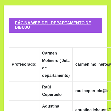
PÁGINA WEB DEL DEPARTAMENTO DE
DIBUJO
Carmen
Molinero ( Jefa
Profesorado:
carmen.molinero@
de
departamento)
Raúl
raul.ceperuelo@ie
Ceperuelo
Agustina
agustina.ichausti