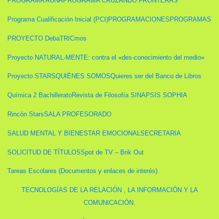
PROGRAMA AÚNA
PROGRAMA CRUZANDO FRONTERAS
Programa Cualificación Inicial (PCI)
PROGRAMACIONES
PROGRAMAS
PROYECTO DebaTRICmos
Proyecto NATURAL-MENTE: contra el «des-conocimiento del medio»
Proyecto STARS
QUIÉNES SOMOS
Quieres ser del Banco de Libros
Química 2 Bachillerato
Revista de Filosofía SINAPSIS SOPHIA
Rincón Stars
SALA PROFESORADO
SALUD MENTAL Y BIENESTAR EMOCIONAL
SECRETARIA
SOLICITUD DE TÍTULOS
Spot de TV – Brik Out
Tareas Escolares (Documentos y enlaces de interés).
TECNOLOGÍAS DE LA RELACIÓN , LA INFORMACIÓN Y LA
COMUNICACIÓN.