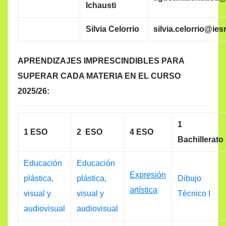
Ichausti
Silvia Celorrio
silvia.celorrio@ie
APRENDIZAJES IMPRESCINDIBLES PARA
SUPERAR CADA MATERIA EN EL CURSO
2025/26:
1
1 ESO
2 ESO
4 ESO
Bachillerato
Educación
Educación
Expresión
plástica,
plástica,
Dibujo
artística
visual y
visual y
Técnico I
audiovisual
audiovisual