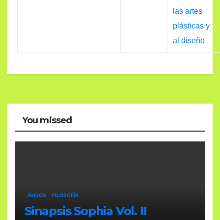
las artes
plásticas y
al diseño
You missed
AVISOS
FILOSOFÍA
Sinapsis Sophia Vol. II