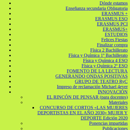
Dónde estamos
Enseñanza secundaria Obligatoria
ERASMUS +
ERASMUS ESO
ERASMUS PCI
ERASMUS+
ESTUDIOS
Felices Fiestas
Finalizar compra
Física 2 Bachillerato
Física y Química 1º Bachillerato
Física y Química 4 ESO
Física y Química 2º ESO
FOMENTO DE LA LECTURA
GENERANDO ONDAS POSITIVAS
GRUPO DE TEATRO RyC
Impreso de reclamación Michael 4ever
INNOVACIÓN
EL RINCÓN DE PENSAR (para docentes)
Materiales
CONCURSO DE CORTOS «LAS MUJERES
DEPORTISTAS EN EL AÑO 2030» MUJER Y
DEPORTE Edición 2020
Ponencias impartidas
Publicaciones