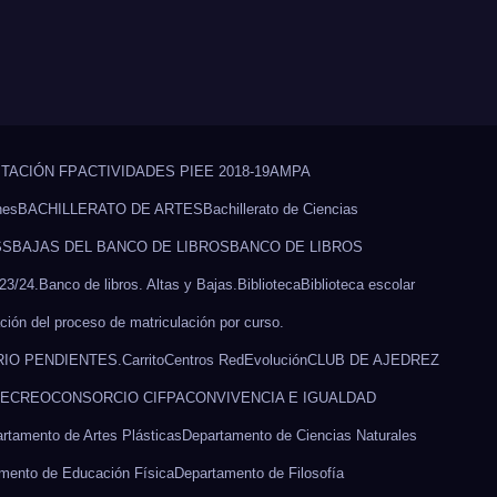
TACIÓN FP
ACTIVIDADES PIEE 2018-19
AMPA
nes
BACHILLERATO DE ARTES
Bachillerato de Ciencias
SS
BAJAS DEL BANCO DE LIBROS
BANCO DE LIBROS
23/24.
Banco de libros. Altas y Bajas.
Biblioteca
Biblioteca escolar
ción del proceso de matriculación por curso.
IO PENDIENTES.
Carrito
Centros RedEvolución
CLUB DE AJEDREZ
RECREO
CONSORCIO CIFPA
CONVIVENCIA E IGUALDAD
rtamento de Artes Plásticas
Departamento de Ciencias Naturales
mento de Educación Física
Departamento de Filosofía