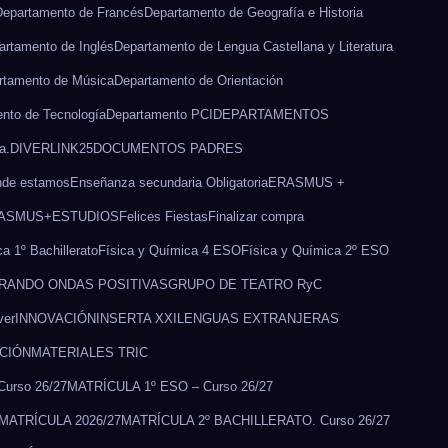
Departamento de Francés
Departamento de Geografía e Historia
artamento de Inglés
Departamento de Lengua Castellana y Literatura
rtamento de Música
Departamento de Orientación
nto de Tecnología
Departamento PCI
DEPARTAMENTOS
a.
DIVERLINK25
DOCUMENTOS PADRES
de estamos
Enseñanza secundaria Obligatoria
ERASMUS +
ASMUS+
ESTUDIOS
Felices Fiestas
Finalizar compra
a 1º Bachillerato
Física y Química 4 ESO
Física y Química 2º ESO
RANDO ONDAS POSITIVAS
GRUPO DE TEATRO RyC
ver
INNOVACIÓN
INSERTA XXI
LENGUAS EXTRANJERAS
CCIÓN
MATERIALES TRIC
urso 26/27
MATRÍCULA 1º ESO – Curso 26/27
MATRÍCULA 2026/27
MATRÍCULA 2º BACHILLERATO. Curso 26/27