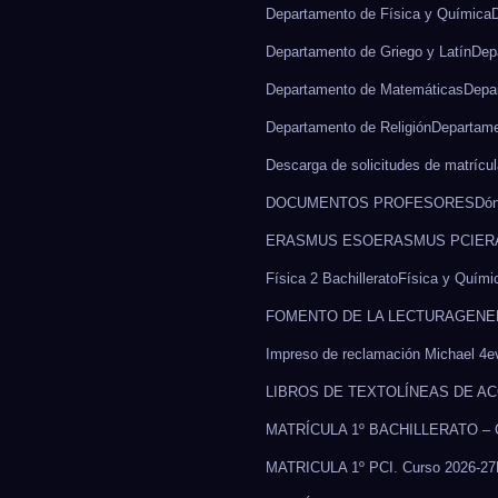
Departamento de Física y Química
Departamento de Griego y Latín
Dep
Departamento de Matemáticas
Depa
Departamento de Religión
Departame
Descarga de solicitudes de matrícul
DOCUMENTOS PROFESORES
Dón
ERASMUS ESO
ERASMUS PCI
ER
Física 2 Bachillerato
Física y Químic
FOMENTO DE LA LECTURA
GENE
Impreso de reclamación Michael 4e
LIBROS DE TEXTO
LÍNEAS DE A
MATRÍCULA 1º BACHILLERATO – C
MATRICULA 1º PCI. Curso 2026-27