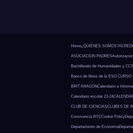
Home
¿QUIÉNES SOMOS?
ACREDI
ASOCIACION PADRES
Autorizacio
Bachillerato de Humanidades y CC
Banco de libros de la ESO CURSO 
BRIT ARAGÓN
Calendario e Informa
Calendario escolar 23-24
CALENDAR
CLUB DE CIENCIAS
CLUBES DE 
Convivencia RYC
Cookie Policy
Depa
Departamento de Economía
Departa