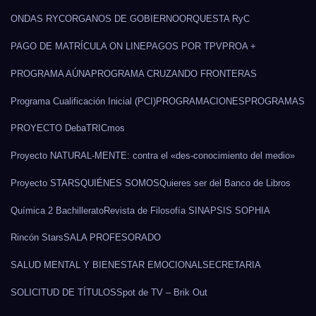
ONDAS RYC
ORGANOS DE GOBIERNO
ORQUESTA RyC
PAGO DE MATRÍCULA ON LINE
PAGOS POR TPV
PROA +
PROGRAMA AÚNA
PROGRAMA CRUZANDO FRONTERAS
Programa Cualificación Inicial (PCI)
PROGRAMACIONES
PROGRAMAS
PROYECTO DebaTRICmos
Proyecto NATURAL-MENTE: contra el «des-conocimiento del medio»
Proyecto STARS
QUIÉNES SOMOS
Quieres ser del Banco de Libros
Química 2 Bachillerato
Revista de Filosofía SINAPSIS SOPHIA
Rincón Stars
SALA PROFESORADO
SALUD MENTAL Y BIENESTAR EMOCIONAL
SECRETARIA
SOLICITUD DE TÍTULOS
Spot de TV – Brik Out