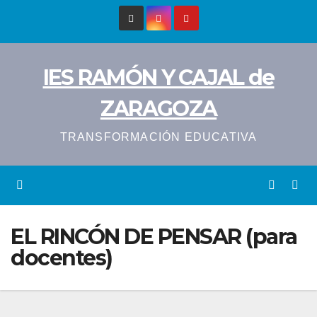
Saltar
al
contenido
IES RAMÓN Y CAJAL de
ZARAGOZA
TRANSFORMACIÓN EDUCATIVA
EL RINCÓN DE PENSAR (para
docentes)