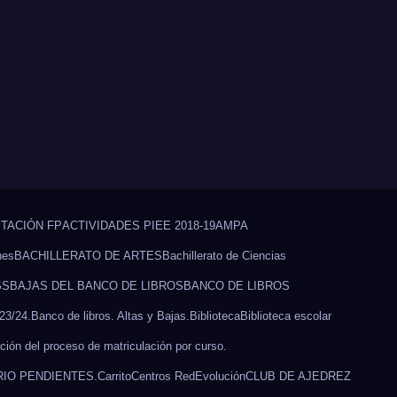
TACIÓN FP
ACTIVIDADES PIEE 2018-19
AMPA
nes
BACHILLERATO DE ARTES
Bachillerato de Ciencias
SS
BAJAS DEL BANCO DE LIBROS
BANCO DE LIBROS
23/24.
Banco de libros. Altas y Bajas.
Biblioteca
Biblioteca escolar
ción del proceso de matriculación por curso.
IO PENDIENTES.
Carrito
Centros RedEvolución
CLUB DE AJEDREZ