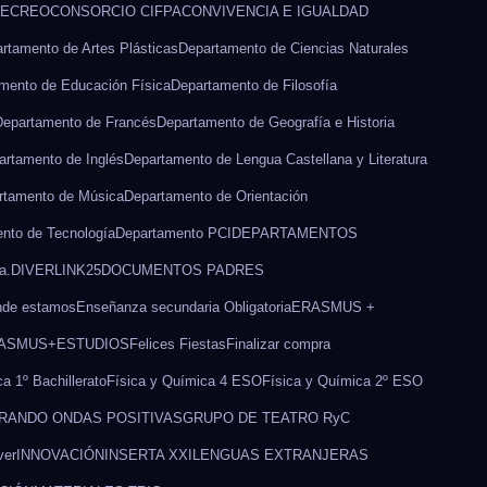
RECREO
CONSORCIO CIFPA
CONVIVENCIA E IGUALDAD
rtamento de Artes Plásticas
Departamento de Ciencias Naturales
mento de Educación Física
Departamento de Filosofía
Departamento de Francés
Departamento de Geografía e Historia
artamento de Inglés
Departamento de Lengua Castellana y Literatura
rtamento de Música
Departamento de Orientación
nto de Tecnología
Departamento PCI
DEPARTAMENTOS
a.
DIVERLINK25
DOCUMENTOS PADRES
de estamos
Enseñanza secundaria Obligatoria
ERASMUS +
ASMUS+
ESTUDIOS
Felices Fiestas
Finalizar compra
a 1º Bachillerato
Física y Química 4 ESO
Física y Química 2º ESO
RANDO ONDAS POSITIVAS
GRUPO DE TEATRO RyC
ver
INNOVACIÓN
INSERTA XXI
LENGUAS EXTRANJERAS