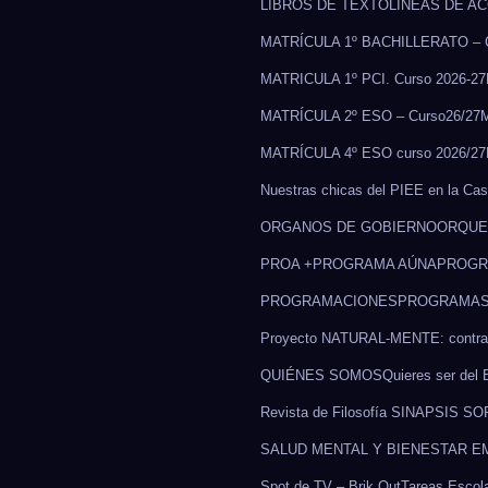
LIBROS DE TEXTO
LÍNEAS DE A
MATRÍCULA 1º BACHILLERATO – C
MATRICULA 1º PCI. Curso 2026-27
MATRÍCULA 2º ESO – Curso26/27
M
MATRÍCULA 4º ESO curso 2026/27
Nuestras chicas del PIEE en la Ca
ORGANOS DE GOBIERNO
ORQUE
PROA +
PROGRAMA AÚNA
PROGR
PROGRAMACIONES
PROGRAMA
Proyecto NATURAL-MENTE: contra e
QUIÉNES SOMOS
Quieres ser del 
Revista de Filosofía SINAPSIS S
SALUD MENTAL Y BIENESTAR E
Spot de TV – Brik Out
Tareas Escola