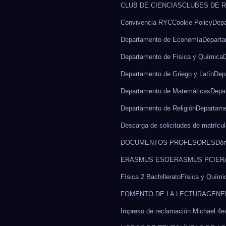
CLUB DE CIENCIAS
CLUBES DE 
Convivencia RYC
Cookie Policy
Depa
Departamento de Economía
Departa
Departamento de Física y Química
Departamento de Griego y Latín
Dep
Departamento de Matemáticas
Depa
Departamento de Religión
Departame
Descarga de solicitudes de matrícul
DOCUMENTOS PROFESORES
Dón
ERASMUS ESO
ERASMUS PCI
ER
Física 2 Bachillerato
Física y Químic
FOMENTO DE LA LECTURA
GENE
Impreso de reclamación Michael 4e