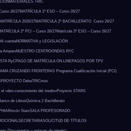
CCIÓN
MATERIALES TRIC
urso 26/27
MATRÍCULA 1º ESO – Curso 26/27
MATRÍCULA 2026/27
MATRÍCULA 2º BACHILLERATO. Curso 26/27
ATRÍCULA 2º PCI – Curso 26/27
Matrícula 3º ESO – Curso 26/27
Mi cuenta
NORMATIVA y LEGISLACIÓN
sa Amparo
NUESTRO CENTRO
ONDAS RYC
STA RyC
PAGO DE MATRÍCULA ON LINE
PAGOS POR TPV
AMA CRUZANDO FRONTERAS
Programa Cualificación Inicial (PCI)
S
PROYECTO DebaTRICmos
l «des-conocimiento del medio»
Proyecto STARS
Banco de Libros
Química 2 Bachillerato
OPHIA
Rincón Stars
SALA PROFESORADO
MOCIONAL
SECRETARIA
SOLICITUD DE TÍTULOS
res (Documentos y enlaces de interés).