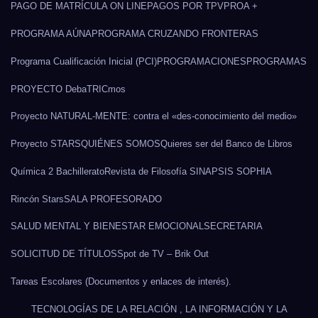
PAGO DE MATRÍCULA ON LINE
PAGOS POR TPV
PROA +
PROGRAMA AÚNA
PROGRAMA CRUZANDO FRONTERAS
Programa Cualificación Inicial (PCI)
PROGRAMACIONES
PROGRAMAS
PROYECTO DebaTRICmos
Proyecto NATURAL-MENTE: contra el «des-conocimiento del medio»
Proyecto STARS
QUIÉNES SOMOS
Quieres ser del Banco de Libros
Química 2 Bachillerato
Revista de Filosofía SINAPSIS SOPHIA
Rincón Stars
SALA PROFESORADO
SALUD MENTAL Y BIENESTAR EMOCIONAL
SECRETARIA
SOLICITUD DE TÍTULOS
Spot de TV – Brik Out
Tareas Escolares (Documentos y enlaces de interés).
TECNOLOGÍAS DE LA RELACIÓN , LA INFORMACIÓN Y LA