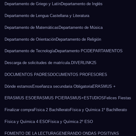
Departamento de Griego y Latín
Departamento de Inglés
Departamento de Lengua Castellana y Literatura
Departamento de Matemáticas
Departamento de Música
Departamento de Orientación
Departamento de Religión
Departamento de Tecnología
Departamento PCI
DEPARTAMENTOS
Descarga de solicitudes de matrícula.
DIVERLINK25
DOCUMENTOS PADRES
DOCUMENTOS PROFESORES
Dónde estamos
Enseñanza secundaria Obligatoria
ERASMUS +
ERASMUS ESO
ERASMUS PCI
ERASMUS+
ESTUDIOS
Felices Fiestas
Finalizar compra
Física 2 Bachillerato
Física y Química 1º Bachillerato
Física y Química 4 ESO
Física y Química 2º ESO
FOMENTO DE LA LECTURA
GENERANDO ONDAS POSITIVAS