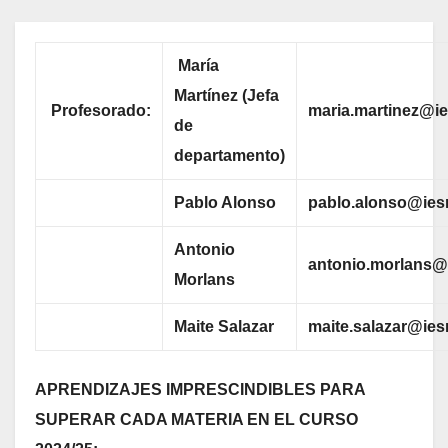
María
Martínez (Jefa
Profesorado:
maria.martinez@i
de
departamento)
Pablo Alonso
pablo.alonso@ies
Antonio
antonio.morlans@
Morlans
Maite Salazar
maite.salazar@ie
APRENDIZAJES IMPRESCINDIBLES PARA
SUPERAR CADA MATERIA EN EL CURSO