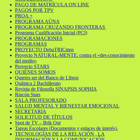
PAGO DE MATRÍCULA ON LINE
PAGOS POR TPV
PROA +
PROGRAMA AÚNA
PROGRAMA CRUZANDO FRONTERAS
Programa Cualificación Inicial (PCI)
PROGRAMACIONES
PROGRAMAS
PROYECTO DebaTRICmos
Proyecto NATURAL-MENTE: contra el «des-conocimiento
del medio»
Proyecto STARS
QUIÉNES SOMOS
Quieres ser del Banco de Libros
Química 2 Bachillerato
Revista de Filosofía SINAPSIS SOPHIA
Rincón Stars
SALA PROFESORADO
SALUD MENTAL Y BIENESTAR EMOCIONAL
SECRETARIA
SOLICITUD DE TÍTULOS
Spot de TV – Brik Out
Tareas Escolares (Documentos y enlaces de interés).
TECNOLOGÍAS DE LA RELACIÓN , LA
INFORMACIÓN Y LA COMUNICACIÓN.