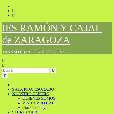
Saltar
al
contenido
IES RAMÓN Y CAJAL
de ZARAGOZA
TRANSFORMACIÓN EDUCATIVA
SALA PROFESORADO
NUESTRO CENTRO
QUIÉNES SOMOS
VISITA VIRTUAL
Cookie Policy
SECRETARIA