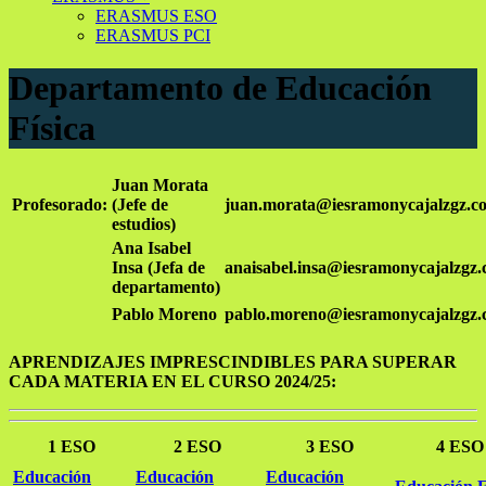
ERASMUS ESO
ERASMUS PCI
Departamento de Educación
Física
Juan Morata
Profesorado:
(Jefe de
juan.morata@iesramonycajalzgz.c
estudios)
Ana Isabel
Insa (Jefa de
anaisabel.insa@iesramonycajalzgz
departamento)
Pablo Moreno
pablo.moreno@iesramonycajalzgz
APRENDIZAJES IMPRESCINDIBLES PARA SUPERAR
CADA MATERIA EN EL CURSO 2024/25:
1 ESO
2 ESO
3 ESO
4 ESO
Educación
Educación
Educación