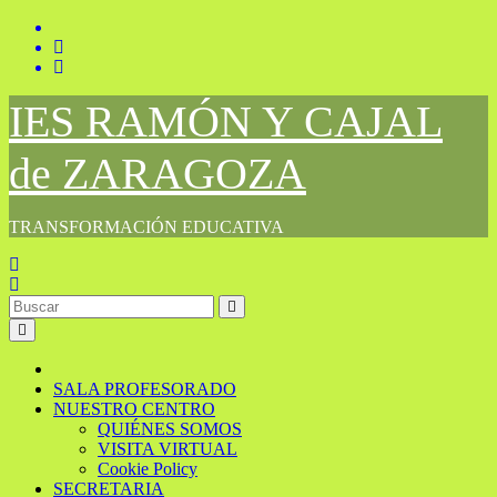
Saltar
al
contenido
IES RAMÓN Y CAJAL
de ZARAGOZA
TRANSFORMACIÓN EDUCATIVA
SALA PROFESORADO
NUESTRO CENTRO
QUIÉNES SOMOS
VISITA VIRTUAL
Cookie Policy
SECRETARIA