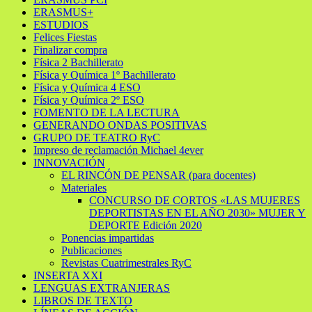
ERASMUS+
ESTUDIOS
Felices Fiestas
Finalizar compra
Física 2 Bachillerato
Física y Química 1º Bachillerato
Física y Química 4 ESO
Física y Química 2º ESO
FOMENTO DE LA LECTURA
GENERANDO ONDAS POSITIVAS
GRUPO DE TEATRO RyC
Impreso de reclamación Michael 4ever
INNOVACIÓN
EL RINCÓN DE PENSAR (para docentes)
Materiales
CONCURSO DE CORTOS «LAS MUJERES
DEPORTISTAS EN EL AÑO 2030» MUJER Y
DEPORTE Edición 2020
Ponencias impartidas
Publicaciones
Revistas Cuatrimestrales RyC
INSERTA XXI
LENGUAS EXTRANJERAS
LIBROS DE TEXTO