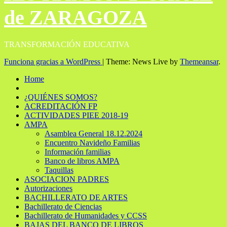
de ZARAGOZA
TRANSFORMACIÓN EDUCATIVA
Funciona gracias a WordPress
|
Theme: News Live by
Themeansar
.
Home
¿QUIÉNES SOMOS?
ACREDITACIÓN FP
ACTIVIDADES PIEE 2018-19
AMPA
Asamblea General 18.12.2024
Encuentro Navideño Familias
Información familias
Banco de libros AMPA
Taquillas
ASOCIACION PADRES
Autorizaciones
BACHILLERATO DE ARTES
Bachillerato de Ciencias
Bachillerato de Humanidades y CCSS
BAJAS DEL BANCO DE LIBROS