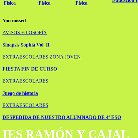
Educación F
Física
Física
Física
You missed
AVISOS
FILOSOFÍA
Sinapsis Sophia Vol. II
EXTRAESCOLARES
ZONA JOVEN
FIESTA FIN DE CURSO
EXTRAESCOLARES
Juego de historia
EXTRAESCOLARES
DESPEDIDA DE NUESTRO ALUMNADO DE 4º ESO
IES RAMÓN Y CAJAL