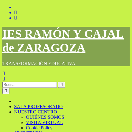
Saltar
al
contenido
IES RAMÓN Y CAJAL
de ZARAGOZA
TRANSFORMACIÓN EDUCATIVA
SALA PROFESORADO
NUESTRO CENTRO
QUIÉNES SOMOS
VISITA VIRTUAL
Cookie Policy