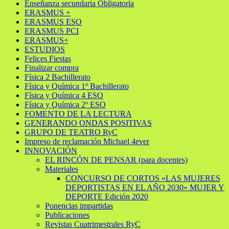
Enseñanza secundaria Obligatoria
ERASMUS +
ERASMUS ESO
ERASMUS PCI
ERASMUS+
ESTUDIOS
Felices Fiestas
Finalizar compra
Física 2 Bachillerato
Física y Química 1º Bachillerato
Física y Química 4 ESO
Física y Química 2º ESO
FOMENTO DE LA LECTURA
GENERANDO ONDAS POSITIVAS
GRUPO DE TEATRO RyC
Impreso de reclamación Michael 4ever
INNOVACIÓN
EL RINCÓN DE PENSAR (para docentes)
Materiales
CONCURSO DE CORTOS «LAS MUJERES
DEPORTISTAS EN EL AÑO 2030» MUJER Y
DEPORTE Edición 2020
Ponencias impartidas
Publicaciones
Revistas Cuatrimestrales RyC