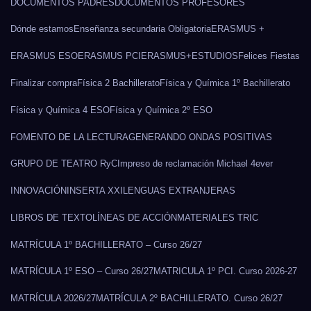
DOCUMENTOS PADRES
DOCUMENTOS PROFESORES
Dónde estamos
Enseñanza secundaria Obligatoria
ERASMUS +
ERASMUS ESO
ERASMUS PCI
ERASMUS+
ESTUDIOS
Felices Fiestas
Finalizar compra
Física 2 Bachillerato
Física y Química 1º Bachillerato
Física y Química 4 ESO
Física y Química 2º ESO
FOMENTO DE LA LECTURA
GENERANDO ONDAS POSITIVAS
GRUPO DE TEATRO RyC
Impreso de reclamación Michael 4ever
INNOVACIÓN
INSERTA XXI
LENGUAS EXTRANJERAS
LIBROS DE TEXTO
LÍNEAS DE ACCIÓN
MATERIALES TRIC
MATRÍCULA 1º BACHILLERATO – Curso 26/27
MATRÍCULA 1º ESO – Curso 26/27
MATRICULA 1º PCI. Curso 2026-27
MATRÍCULA 2026/27
MATRÍCULA 2º BACHILLERATO. Curso 26/27