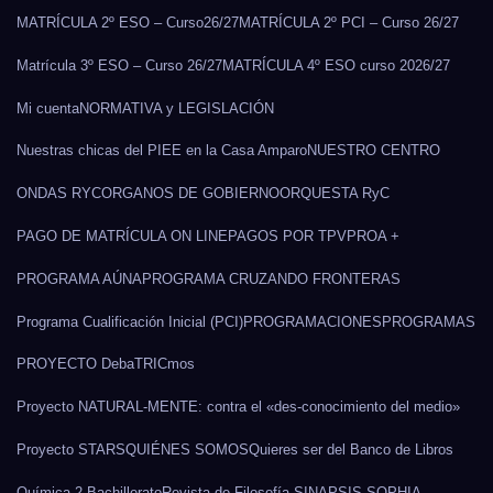
MATRÍCULA 2º ESO – Curso26/27
MATRÍCULA 2º PCI – Curso 26/27
Matrícula 3º ESO – Curso 26/27
MATRÍCULA 4º ESO curso 2026/27
Mi cuenta
NORMATIVA y LEGISLACIÓN
Nuestras chicas del PIEE en la Casa Amparo
NUESTRO CENTRO
ONDAS RYC
ORGANOS DE GOBIERNO
ORQUESTA RyC
PAGO DE MATRÍCULA ON LINE
PAGOS POR TPV
PROA +
PROGRAMA AÚNA
PROGRAMA CRUZANDO FRONTERAS
Programa Cualificación Inicial (PCI)
PROGRAMACIONES
PROGRAMAS
PROYECTO DebaTRICmos
Proyecto NATURAL-MENTE: contra el «des-conocimiento del medio»
Proyecto STARS
QUIÉNES SOMOS
Quieres ser del Banco de Libros
Química 2 Bachillerato
Revista de Filosofía SINAPSIS SOPHIA