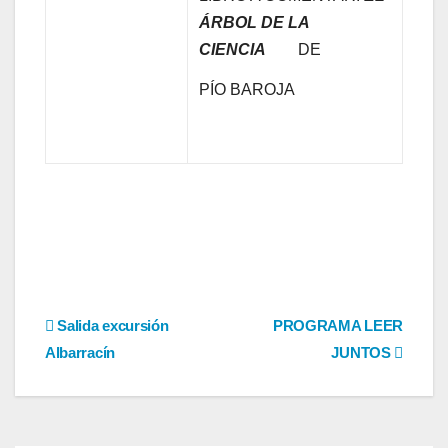
ÁRBOL DE LA
CIENCIA
DE
PÍO BAROJA
Navegación
Salida excursión
PROGRAMA LEER
Albarracín
JUNTOS
de
entradas