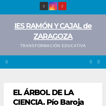
Saltar
al
contenido
IES RAMÓN Y CAJAL de
ZARAGOZA
TRANSFORMACIÓN EDUCATIVA
EL ÁRBOL DE LA
CIENCIA. Pío Baroja