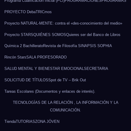
Programa Cualificación Inicial (PCI)
PROGRAMACIONES
PROGRAMAS
PROYECTO DebaTRICmos
Proyecto NATURAL-MENTE: contra el «des-conocimiento del medio»
Proyecto STARS
QUIÉNES SOMOS
Quieres ser del Banco de Libros
Química 2 Bachillerato
Revista de Filosofía SINAPSIS SOPHIA
Rincón Stars
SALA PROFESORADO
SALUD MENTAL Y BIENESTAR EMOCIONAL
SECRETARIA
SOLICITUD DE TÍTULOS
Spot de TV – Brik Out
Tareas Escolares (Documentos y enlaces de interés).
TECNOLOGÍAS DE LA RELACIÓN , LA INFORMACIÓN Y LA
COMUNICACIÓN.
Tienda
TUTORIAS
ZONA JÓVEN