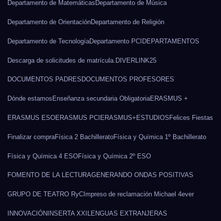
Departamento de Matemáticas
Departamento de Música
Departamento de Orientación
Departamento de Religión
Departamento de Tecnología
Departamento PCI
DEPARTAMENTOS
Descarga de solicitudes de matrícula.
DIVERLINK25
DOCUMENTOS PADRES
DOCUMENTOS PROFESORES
Dónde estamos
Enseñanza secundaria Obligatoria
ERASMUS +
ERASMUS ESO
ERASMUS PCI
ERASMUS+
ESTUDIOS
Felices Fiestas
Finalizar compra
Física 2 Bachillerato
Física y Química 1º Bachillerato
Física y Química 4 ESO
Física y Química 2º ESO
FOMENTO DE LA LECTURA
GENERANDO ONDAS POSITIVAS
GRUPO DE TEATRO RyC
Impreso de reclamación Michael 4ever
INNOVACIÓN
INSERTA XXI
LENGUAS EXTRANJERAS