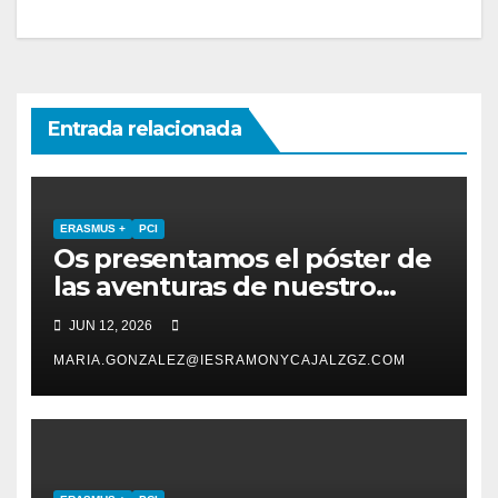
de
entradas
Entrada relacionada
ERASMUS +
PCI
Os presentamos el póster de
las aventuras de nuestro
alumnado y profesorado del
JUN 12, 2026
PCI en Finlandia !
MARIA.GONZALEZ@IESRAMONYCAJALZGZ.COM