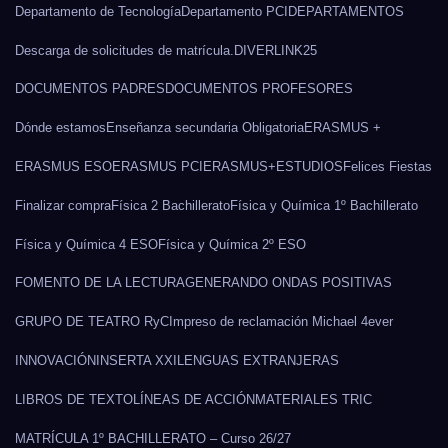
Departamento de Tecnología
Departamento PCI
DEPARTAMENTOS
Descarga de solicitudes de matrícula.
DIVERLINK25
DOCUMENTOS PADRES
DOCUMENTOS PROFESORES
Dónde estamos
Enseñanza secundaria Obligatoria
ERASMUS +
ERASMUS ESO
ERASMUS PCI
ERASMUS+
ESTUDIOS
Felices Fiestas
Finalizar compra
Física 2 Bachillerato
Física y Química 1º Bachillerato
Física y Química 4 ESO
Física y Química 2º ESO
FOMENTO DE LA LECTURA
GENERANDO ONDAS POSITIVAS
GRUPO DE TEATRO RyC
Impreso de reclamación Michael 4ever
INNOVACIÓN
INSERTA XXI
LENGUAS EXTRANJERAS
LIBROS DE TEXTO
LÍNEAS DE ACCIÓN
MATERIALES TRIC
MATRÍCULA 1º BACHILLERATO – Curso 26/27