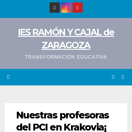
Saltar
al
contenido
IES RAMÓN Y CAJAL de
ZARAGOZA
TRANSFORMACIÓN EDUCATIVA
Nuestras profesoras
del PCI en Krakovia¡