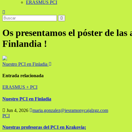
ERASMUS PCI
Os presentamos el póster de las
Finlandia !
Navegación
Nuestro PCI en Finladia
de
Entrada relacionada
entradas
ERASMUS +
PCI
Nuestro PCI en Finladia
Jun 4, 2026
maria.gonzalez@iesramonycajalzgz.com
PCI
Nuestras profesoras del PCI en Krakovia¡