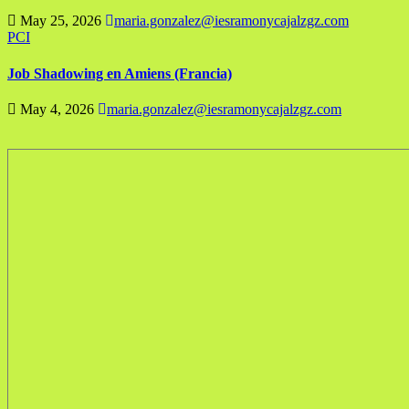
May 25, 2026
maria.gonzalez@iesramonycajalzgz.com
PCI
Job Shadowing en Amiens (Francia)
May 4, 2026
maria.gonzalez@iesramonycajalzgz.com