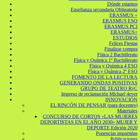
Dónde estamos
Enseñanza secundaria Obligatoria
ERASMUS +
ERASMUS ESO
ERASMUS PCI
ERASMUS+
ESTUDIOS
Felices Fiestas
Finalizar compra
Física 2 Bachillerato
Física y Química 1º Bachillerato
Física y Química 4 ESO
Física y Química 2º ESO
FOMENTO DE LA LECTURA
GENERANDO ONDAS POSITIVAS
GRUPO DE TEATRO RyC
Impreso de reclamación Michael 4ever
INNOVACIÓN
EL RINCÓN DE PENSAR (para docentes)
Materiales
CONCURSO DE CORTOS «LAS MUJERES
DEPORTISTAS EN EL AÑO 2030» MUJER Y
DEPORTE Edición 2020
Ponencias impartidas
Publicaciones