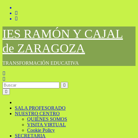
Saltar
al
contenido
IES RAMÓN Y CAJAL
de ZARAGOZA
TRANSFORMACIÓN EDUCATIVA
SALA PROFESORADO
NUESTRO CENTRO
QUIÉNES SOMOS
VISITA VIRTUAL
Cookie Policy
SECRETARIA