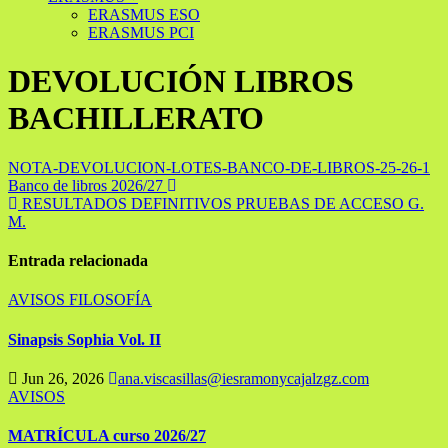
ERASMUS ESO
ERASMUS PCI
DEVOLUCIÓN LIBROS
BACHILLERATO
NOTA-DEVOLUCION-LOTES-BANCO-DE-LIBROS-25-26-1
Navegación
Banco de libros 2026/27
RESULTADOS DEFINITIVOS PRUEBAS DE ACCESO G.
de
M.
entradas
Entrada relacionada
AVISOS
FILOSOFÍA
Sinapsis Sophia Vol. II
Jun 26, 2026
ana.viscasillas@iesramonycajalzgz.com
AVISOS
MATRÍCULA curso 2026/27