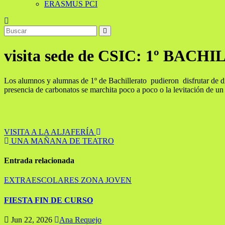
ERASMUS PCI
visita sede de CSIC: 1º BAC
Los alumnos y alumnas de 1º de Bachillerato pudieron disfrutar de di
presencia de carbonatos se marchita poco a poco o la levitación de un
Navegación
VISITA A LA ALJAFERÍA
UNA MAÑANA DE TEATRO
de
entradas
Entrada relacionada
EXTRAESCOLARES
ZONA JOVEN
FIESTA FIN DE CURSO
Jun 22, 2026
Ana Requejo