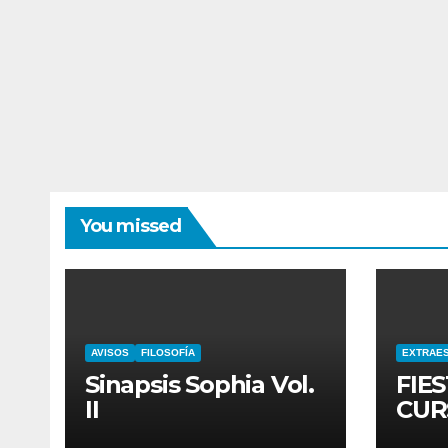
You missed
AVISOS
FILOSOFÍA
EXTRAE
Sinapsis Sophia Vol.
FIES
II
CUR