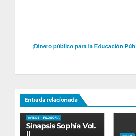
Navegación
¡Dinero público para la Educación Públ
de
entradas
Entrada relacionada
AVISOS
FILOSOFÍA
Sinapsis Sophia Vol.
II
AVISOS