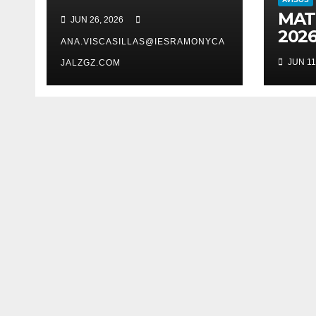
MAT
JUN 26, 2026
2026
ANA.VISCASILLAS@IESRAMONYCA
JUN 11
JALZGZ.COM