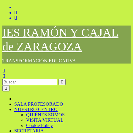
Saltar
al
contenido
IES RAMÓN Y CAJAL
de ZARAGOZA
TRANSFORMACIÓN EDUCATIVA
SALA PROFESORADO
NUESTRO CENTRO
QUIÉNES SOMOS
VISITA VIRTUAL
Cookie Policy
SECRETARIA