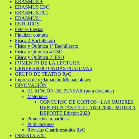
ERASMUS +
ERASMUS ESO
ERASMUS PCI
ERASMUS+
ESTUDIOS
Felices Fiestas
Finalizar compra
Física 2 Bachillerato
Física y Química 1º Bachillerato
Física y Química 4 ESO
Física y Química 2º ESO
FOMENTO DE LA LECTURA
GENERANDO ONDAS POSITIVAS
GRUPO DE TEATRO RyC
Impreso de reclamación Michael 4ever
INNOVACIÓN
EL RINCÓN DE PENSAR (para docentes)
Materiales
CONCURSO DE CORTOS «LAS MUJERES
DEPORTISTAS EN EL AÑO 2030» MUJER Y
DEPORTE Edición 2020
Ponencias impartidas
Publicaciones
Revistas Cuatrimestrales RyC
INSERTA XXI