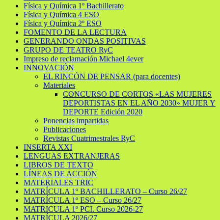
Física y Química 1º Bachillerato
Física y Química 4 ESO
Física y Química 2º ESO
FOMENTO DE LA LECTURA
GENERANDO ONDAS POSITIVAS
GRUPO DE TEATRO RyC
Impreso de reclamación Michael 4ever
INNOVACIÓN
EL RINCÓN DE PENSAR (para docentes)
Materiales
CONCURSO DE CORTOS «LAS MUJERES
DEPORTISTAS EN EL AÑO 2030» MUJER Y
DEPORTE Edición 2020
Ponencias impartidas
Publicaciones
Revistas Cuatrimestrales RyC
INSERTA XXI
LENGUAS EXTRANJERAS
LIBROS DE TEXTO
LÍNEAS DE ACCIÓN
MATERIALES TRIC
MATRÍCULA 1º BACHILLERATO – Curso 26/27
MATRÍCULA 1º ESO – Curso 26/27
MATRICULA 1º PCI. Curso 2026-27
MATRÍCULA 2026/27