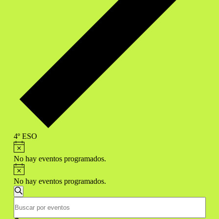
4º ESO
Aviso
Eventos
en
No hay eventos programados.
Aviso
8
No hay eventos programados.
agosto,
Navegación
2026
Buscar
Introduce
de
la
búsqueda
palabra