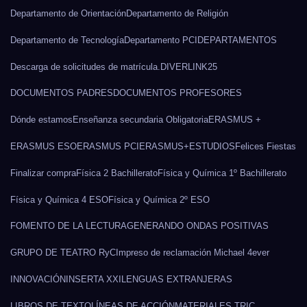
Departamento de Orientación
Departamento de Religión
Departamento de Tecnología
Departamento PCI
DEPARTAMENTOS
Descarga de solicitudes de matrícula.
DIVERLINK25
DOCUMENTOS PADRES
DOCUMENTOS PROFESORES
Dónde estamos
Enseñanza secundaria Obligatoria
ERASMUS +
ERASMUS ESO
ERASMUS PCI
ERASMUS+
ESTUDIOS
Felices Fiestas
Finalizar compra
Física 2 Bachillerato
Física y Química 1º Bachillerato
Física y Química 4 ESO
Física y Química 2º ESO
FOMENTO DE LA LECTURA
GENERANDO ONDAS POSITIVAS
GRUPO DE TEATRO RyC
Impreso de reclamación Michael 4ever
INNOVACIÓN
INSERTA XXI
LENGUAS EXTRANJERAS
LIBROS DE TEXTO
LÍNEAS DE ACCIÓN
MATERIALES TRIC