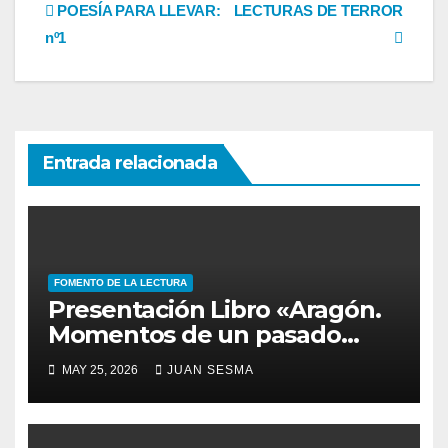
Navegación
POESÍA PARA LLEVAR:
LECTURAS DE TERROR
nº1
de
entradas
Entrada relacionada
FOMENTO DE LA LECTURA
Presentación Libro «Aragón.
Momentos de un pasado
vivo.»
MAY 25, 2026
JUAN SESMA