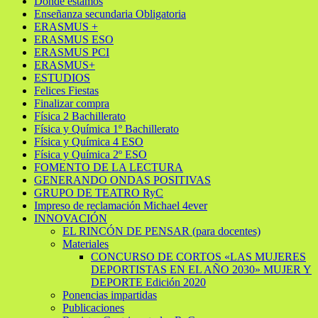
Dónde estamos
Enseñanza secundaria Obligatoria
ERASMUS +
ERASMUS ESO
ERASMUS PCI
ERASMUS+
ESTUDIOS
Felices Fiestas
Finalizar compra
Física 2 Bachillerato
Física y Química 1º Bachillerato
Física y Química 4 ESO
Física y Química 2º ESO
FOMENTO DE LA LECTURA
GENERANDO ONDAS POSITIVAS
GRUPO DE TEATRO RyC
Impreso de reclamación Michael 4ever
INNOVACIÓN
EL RINCÓN DE PENSAR (para docentes)
Materiales
CONCURSO DE CORTOS «LAS MUJERES
DEPORTISTAS EN EL AÑO 2030» MUJER Y
DEPORTE Edición 2020
Ponencias impartidas
Publicaciones