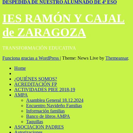
DESPEDIDA DE NUESTRO ALUMNADO DE 4º ESO
IES RAMÓN Y CAJAL
de ZARAGOZA
TRANSFORMACIÓN EDUCATIVA
Funciona gracias a WordPress
|
Theme: News Live by
Themeansar
.
Home
¿QUIÉNES SOMOS?
ACREDITACIÓN FP
ACTIVIDADES PIEE 2018-19
AMPA
Asamblea General 18.12.2024
Encuentro Navideño Familias
Información familias
Banco de libros AMPA
Taquillas
ASOCIACION PADRES
Autorizaciones