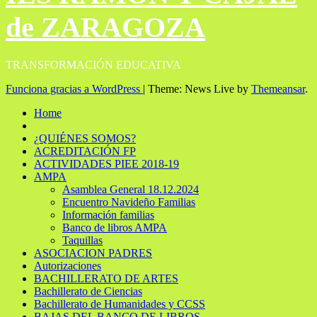
de ZARAGOZA
TRANSFORMACIÓN EDUCATIVA
Funciona gracias a WordPress
|
Theme: News Live by
Themeansar
.
Home
¿QUIÉNES SOMOS?
ACREDITACIÓN FP
ACTIVIDADES PIEE 2018-19
AMPA
Asamblea General 18.12.2024
Encuentro Navideño Familias
Información familias
Banco de libros AMPA
Taquillas
ASOCIACION PADRES
Autorizaciones
BACHILLERATO DE ARTES
Bachillerato de Ciencias
Bachillerato de Humanidades y CCSS
BAJAS DEL BANCO DE LIBROS