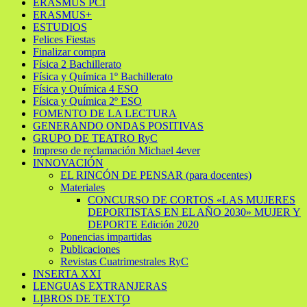
ERASMUS PCI
ERASMUS+
ESTUDIOS
Felices Fiestas
Finalizar compra
Física 2 Bachillerato
Física y Química 1º Bachillerato
Física y Química 4 ESO
Física y Química 2º ESO
FOMENTO DE LA LECTURA
GENERANDO ONDAS POSITIVAS
GRUPO DE TEATRO RyC
Impreso de reclamación Michael 4ever
INNOVACIÓN
EL RINCÓN DE PENSAR (para docentes)
Materiales
CONCURSO DE CORTOS «LAS MUJERES
DEPORTISTAS EN EL AÑO 2030» MUJER Y
DEPORTE Edición 2020
Ponencias impartidas
Publicaciones
Revistas Cuatrimestrales RyC
INSERTA XXI
LENGUAS EXTRANJERAS
LIBROS DE TEXTO