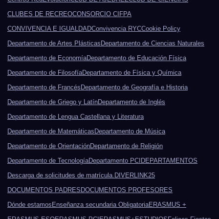
CLUBES DE RECREO
CONSORCIO CIFPA
CONVIVENCIA E IGUALDAD
Convivencia RYC
Cookie Policy
Departamento de Artes Plásticas
Departamento de Ciencias Naturales
Departamento de Economía
Departamento de Educación Física
Departamento de Filosofía
Departamento de Física y Química
Departamento de Francés
Departamento de Geografía e Historia
Departamento de Griego y Latín
Departamento de Inglés
Departamento de Lengua Castellana y Literatura
Departamento de Matemáticas
Departamento de Música
Departamento de Orientación
Departamento de Religión
Departamento de Tecnología
Departamento PCI
DEPARTAMENTOS
Descarga de solicitudes de matrícula.
DIVERLINK25
DOCUMENTOS PADRES
DOCUMENTOS PROFESORES
Dónde estamos
Enseñanza secundaria Obligatoria
ERASMUS +