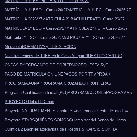
MATRÍCULA 1º BACHILLERATO – Curso 26/27
MATRÍCULA 1º ESO – Curso 26/27
MATRICULA 1º PCI. Curso 2026-27
MATRÍCULA 2026/27
MATRÍCULA 2º BACHILLERATO. Curso 26/27
MATRÍCULA 2º ESO – Curso26/27
MATRÍCULA 2º PCI – Curso 26/27
Matrícula 3º ESO – Curso 26/27
MATRÍCULA 4º ESO curso 2026/27
Mi cuenta
NORMATIVA y LEGISLACIÓN
Nuestras chicas del PIEE en la Casa Amparo
NUESTRO CENTRO
ONDAS RYC
ORGANOS DE GOBIERNO
ORQUESTA RyC
PAGO DE MATRÍCULA ON LINE
PAGOS POR TPV
PROA +
PROGRAMA AÚNA
PROGRAMA CRUZANDO FRONTERAS
Programa Cualificación Inicial (PCI)
PROGRAMACIONES
PROGRAMAS
PROYECTO DebaTRICmos
Proyecto NATURAL-MENTE: contra el «des-conocimiento del medio»
Proyecto STARS
QUIÉNES SOMOS
Quieres ser del Banco de Libros
Química 2 Bachillerato
Revista de Filosofía SINAPSIS SOPHIA