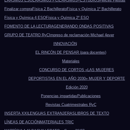
ERASMUS ESO
ERASMUS PCI
ERASMUS+
ESTUDIOS
Felices Fiestas
Finalizar compra
Física 2 Bachillerato
Física y Química 1º Bachillerato
Física y Química 4 ESO
Física y Química 2º ESO
FOMENTO DE LA LECTURA
GENERANDO ONDAS POSITIVAS
GRUPO DE TEATRO RyC
Impreso de reclamación Michael 4ever
INNOVACIÓN
EL RINCÓN DE PENSAR (para docentes)
Materiales
CONCURSO DE CORTOS «LAS MUJERES
DEPORTISTAS EN EL AÑO 2030» MUJER Y DEPORTE
Edición 2020
Ponencias impartidas
Publicaciones
Revistas Cuatrimestrales RyC
INSERTA XXI
LENGUAS EXTRANJERAS
LIBROS DE TEXTO
LÍNEAS DE ACCIÓN
MATERIALES TRIC