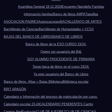
Asamblea General 18.12.2024
Encuentro Navideño Familias
Información familias
Banco de libros AMPA
Taquillas
ASOCIACION PADRES
Autorizaciones
BACHILLERATO DE ARTES
Bachillerato de Ciencias
Bachillerato de Humanidades y CCSS
BAJAS DEL BANCO DE LIBROS
BANCO DE LIBROS
Banco de libros de la ESO CURSO 23/24.
Quiero ser usuario/a del BdL
SOY ALUMNO PROCEDENTE DE PRIMARIA
Tengo beca de libros en el curso 23/24.
Ya eres usuario/a del Banco de Libros
Banco de libros. Altas y Bajas.
Biblioteca
Biblioteca escolar
BRIT ARAGÓN
Calendario e Información del proceso de matriculación por curso.
Calendario escolar 23-24
CALENDARIO PENDIENTES.
Carrito
Centros RedEvolución
CLUB DE AJEDREZ
CLUB DE CIENCIAS