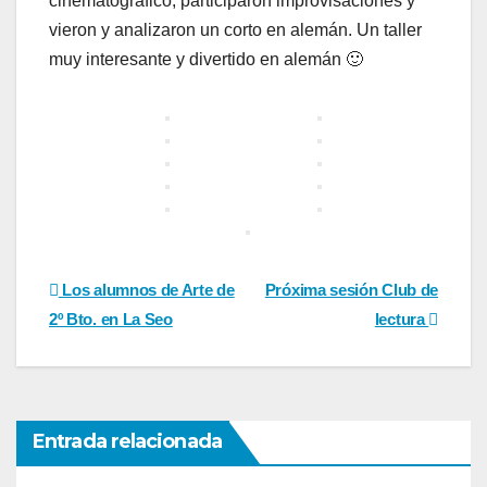
cinematográfico, participaron improvisaciones y
vieron y analizaron un corto en alemán. Un taller
muy interesante y divertido en alemán 🙂
Navegación
Los alumnos de Arte de
Próxima sesión Club de
2º Bto. en La Seo
lectura
de
entradas
Entrada relacionada