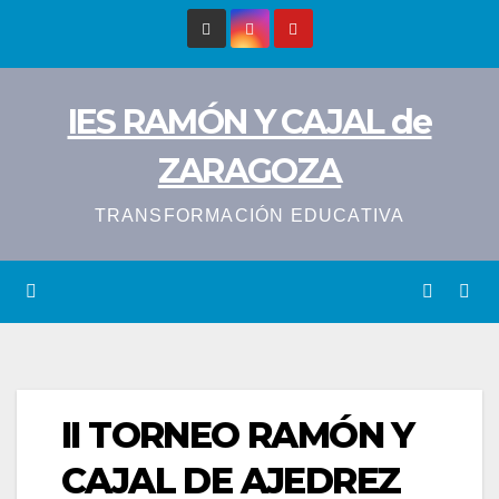
Saltar
al
contenido
IES RAMÓN Y CAJAL de
ZARAGOZA
TRANSFORMACIÓN EDUCATIVA
II TORNEO RAMÓN Y
CAJAL DE AJEDREZ