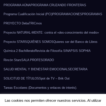
PROGRAMA AÚNA
PROGRAMA CRUZANDO FRONTERAS
Programa Cualificación Inicial (PCI)
PROGRAMACIONES
PROGRAMAS
PROYECTO DebaTRICmos
Proyecto NATURAL-MENTE: contra el «des-conocimiento del medio»
Proyecto STARS
QUIÉNES SOMOS
Quieres ser del Banco de Libros
Química 2 Bachillerato
Revista de Filosofía SINAPSIS SOPHIA
Rincón Stars
SALA PROFESORADO
SALUD MENTAL Y BIENESTAR EMOCIONAL
SECRETARIA
SOLICITUD DE TÍTULOS
Spot de TV – Brik Out
Tareas Escolares (Documentos y enlaces de interés).
TECNOLOGÍAS DE LA RELACIÓN , LA INFORMACIÓN Y LA
Las cookies nos permiten ofrecer nuestros servicios. Al utilizar
COMUNICACIÓN.