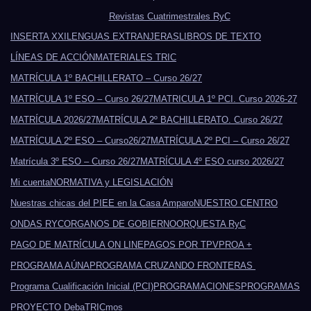
Revistas Cuatrimestrales RyC
INSERTA XXI
LENGUAS EXTRANJERAS
LIBROS DE TEXTO
LÍNEAS DE ACCIÓN
MATERIALES TRIC
MATRÍCULA 1º BACHILLERATO – Curso 26/27
MATRÍCULA 1º ESO – Curso 26/27
MATRICULA 1º PCI. Curso 2026-27
MATRÍCULA 2026/27
MATRÍCULA 2º BACHILLERATO. Curso 26/27
MATRÍCULA 2º ESO – Curso26/27
MATRÍCULA 2º PCI – Curso 26/27
Matrícula 3º ESO – Curso 26/27
MATRÍCULA 4º ESO curso 2026/27
Mi cuenta
NORMATIVA y LEGISLACIÓN
Nuestras chicas del PIEE en la Casa Amparo
NUESTRO CENTRO
ONDAS RYC
ORGANOS DE GOBIERNO
ORQUESTA RyC
PAGO DE MATRÍCULA ON LINE
PAGOS POR TPV
PROA +
PROGRAMA AÚNA
PROGRAMA CRUZANDO FRONTERAS
Programa Cualificación Inicial (PCI)
PROGRAMACIONES
PROGRAMAS
PROYECTO DebaTRICmos