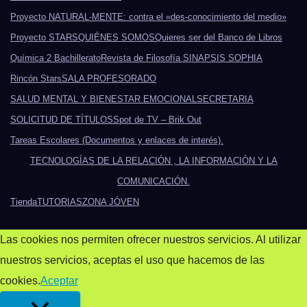
Proyecto NATURAL-MENTE: contra el «des-conocimiento del medio»
Proyecto STARS
QUIÉNES SOMOS
Quieres ser del Banco de Libros
Química 2 Bachillerato
Revista de Filosofía SINAPSIS SOPHIA
Rincón Stars
SALA PROFESORADO
SALUD MENTAL Y BIENESTAR EMOCIONAL
SECRETARIA
SOLICITUD DE TÍTULOS
Spot de TV – Brik Out
Tareas Escolares (Documentos y enlaces de interés).
TECNOLOGÍAS DE LA RELACIÓN , LA INFORMACIÓN Y LA
COMUNICACIÓN.
Tienda
TUTORIAS
ZONA JÓVEN
Las cookies nos permiten ofrecer nuestros servicios. Al utilizar
nuestros servicios, aceptas el uso que hacemos de las
cookies.
Aceptar