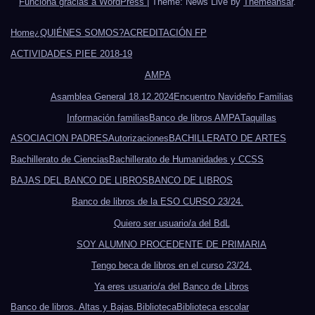
Funciona gracias a WordPress
|
Theme: News Live by
Themeansar
.
Home
¿QUIÉNES SOMOS?
ACREDITACIÓN FP
ACTIVIDADES PIEE 2018-19
AMPA
Asamblea General 18.12.2024
Encuentro Navideño Familias
Información familias
Banco de libros AMPA
Taquillas
ASOCIACION PADRES
Autorizaciones
BACHILLERATO DE ARTES
Bachillerato de Ciencias
Bachillerato de Humanidades y CCSS
BAJAS DEL BANCO DE LIBROS
BANCO DE LIBROS
Banco de libros de la ESO CURSO 23/24.
Quiero ser usuario/a del BdL
SOY ALUMNO PROCEDENTE DE PRIMARIA
Tengo beca de libros en el curso 23/24.
Ya eres usuario/a del Banco de Libros
Banco de libros. Altas y Bajas.
Biblioteca
Biblioteca escolar