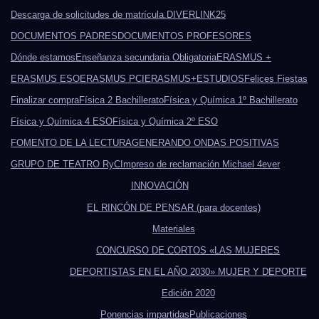
Descarga de solicitudes de matrícula.
DIVERLINK25
DOCUMENTOS PADRES
DOCUMENTOS PROFESORES
Dónde estamos
Enseñanza secundaria Obligatoria
ERASMUS +
ERASMUS ESO
ERASMUS PCI
ERASMUS+
ESTUDIOS
Felices Fiestas
Finalizar compra
Física 2 Bachillerato
Física y Química 1º Bachillerato
Física y Química 4 ESO
Física y Química 2º ESO
FOMENTO DE LA LECTURA
GENERANDO ONDAS POSITIVAS
GRUPO DE TEATRO RyC
Impreso de reclamación Michael 4ever
INNOVACIÓN
EL RINCÓN DE PENSAR (para docentes)
Materiales
CONCURSO DE CORTOS «LAS MUJERES
DEPORTISTAS EN EL AÑO 2030» MUJER Y DEPORTE
Edición 2020
Ponencias impartidas
Publicaciones