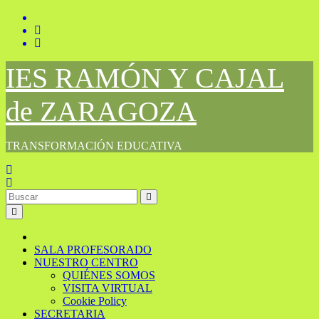
Saltar
al
contenido
IES RAMÓN Y CAJAL
de ZARAGOZA
TRANSFORMACIÓN EDUCATIVA
SALA PROFESORADO
NUESTRO CENTRO
QUIÉNES SOMOS
VISITA VIRTUAL
Cookie Policy
SECRETARIA