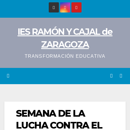
Saltar
al
contenido
IES RAMÓN Y CAJAL de
ZARAGOZA
TRANSFORMACIÓN EDUCATIVA
SEMANA DE LA
LUCHA CONTRA EL