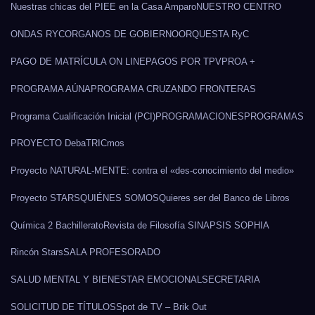
Nuestras chicas del PIEE en la Casa Amparo
NUESTRO CENTRO
ONDAS RYC
ORGANOS DE GOBIERNO
ORQUESTA RyC
PAGO DE MATRÍCULA ON LINE
PAGOS POR TPV
PROA +
PROGRAMA AÚNA
PROGRAMA CRUZANDO FRONTERAS
Programa Cualificación Inicial (PCI)
PROGRAMACIONES
PROGRAMAS
PROYECTO DebaTRICmos
Proyecto NATURAL-MENTE: contra el «des-conocimiento del medio»
Proyecto STARS
QUIÉNES SOMOS
Quieres ser del Banco de Libros
Química 2 Bachillerato
Revista de Filosofía SINAPSIS SOPHIA
Rincón Stars
SALA PROFESORADO
SALUD MENTAL Y BIENESTAR EMOCIONAL
SECRETARIA
SOLICITUD DE TÍTULOS
Spot de TV – Brik Out