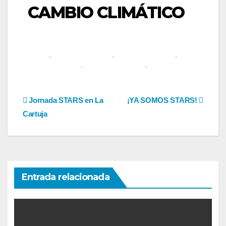
CAMBIO CLIMÁTICO
Navegación
Jornada STARS en La
¡YA SOMOS STARS!
Cartuja
de
entradas
Entrada relacionada