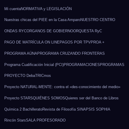
Mi cuenta
NORMATIVA y LEGISLACIÓN
Nuestras chicas del PIEE en la Casa Amparo
NUESTRO CENTRO
ONDAS RYC
ORGANOS DE GOBIERNO
ORQUESTA RyC
PAGO DE MATRÍCULA ON LINE
PAGOS POR TPV
PROA +
PROGRAMA AÚNA
PROGRAMA CRUZANDO FRONTERAS
Programa Cualificación Inicial (PCI)
PROGRAMACIONES
PROGRAMAS
PROYECTO DebaTRICmos
Proyecto NATURAL-MENTE: contra el «des-conocimiento del medio»
Proyecto STARS
QUIÉNES SOMOS
Quieres ser del Banco de Libros
Química 2 Bachillerato
Revista de Filosofía SINAPSIS SOPHIA
Rincón Stars
SALA PROFESORADO