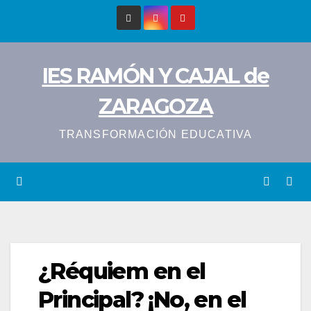
Saltar
al
contenido
IES RAMÓN Y CAJAL de
ZARAGOZA
TRANSFORMACIÓN EDUCATIVA
¿Réquiem en el
Principal? ¡No, en el