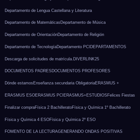
Departamento de Lengua Castellana y Literatura
Departamento de Matemáticas
Departamento de Música
Departamento de Orientación
Departamento de Religión
Departamento de Tecnología
Departamento PCI
DEPARTAMENTOS
Descarga de solicitudes de matrícula.
DIVERLINK25
DOCUMENTOS PADRES
DOCUMENTOS PROFESORES
Dónde estamos
Enseñanza secundaria Obligatoria
ERASMUS +
ERASMUS ESO
ERASMUS PCI
ERASMUS+
ESTUDIOS
Felices Fiestas
Finalizar compra
Física 2 Bachillerato
Física y Química 1º Bachillerato
Física y Química 4 ESO
Física y Química 2º ESO
FOMENTO DE LA LECTURA
GENERANDO ONDAS POSITIVAS