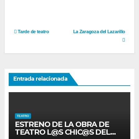
Navegación
Tarde de teatro
La Zaragoza del Lazarillo
de
entradas
Entrada relacionada
TEATRO
ESTRENO DE LA OBRA DE
TEATRO L@S CHIC@S DEL