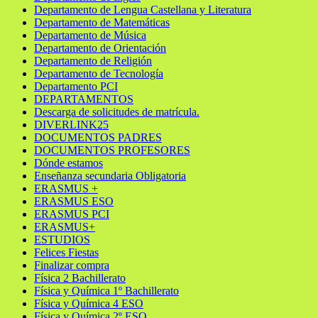
Departamento de Lengua Castellana y Literatura
Departamento de Matemáticas
Departamento de Música
Departamento de Orientación
Departamento de Religión
Departamento de Tecnología
Departamento PCI
DEPARTAMENTOS
Descarga de solicitudes de matrícula.
DIVERLINK25
DOCUMENTOS PADRES
DOCUMENTOS PROFESORES
Dónde estamos
Enseñanza secundaria Obligatoria
ERASMUS +
ERASMUS ESO
ERASMUS PCI
ERASMUS+
ESTUDIOS
Felices Fiestas
Finalizar compra
Física 2 Bachillerato
Física y Química 1º Bachillerato
Física y Química 4 ESO
Física y Química 2º ESO