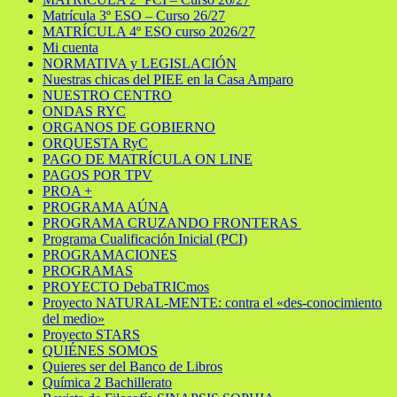
Matrícula 3º ESO – Curso 26/27
MATRÍCULA 4º ESO curso 2026/27
Mi cuenta
NORMATIVA y LEGISLACIÓN
Nuestras chicas del PIEE en la Casa Amparo
NUESTRO CENTRO
ONDAS RYC
ORGANOS DE GOBIERNO
ORQUESTA RyC
PAGO DE MATRÍCULA ON LINE
PAGOS POR TPV
PROA +
PROGRAMA AÚNA
PROGRAMA CRUZANDO FRONTERAS
Programa Cualificación Inicial (PCI)
PROGRAMACIONES
PROGRAMAS
PROYECTO DebaTRICmos
Proyecto NATURAL-MENTE: contra el «des-conocimiento
del medio»
Proyecto STARS
QUIÉNES SOMOS
Quieres ser del Banco de Libros
Química 2 Bachillerato