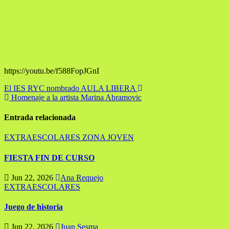
https://youtu.be/f588FopJGnI
Navegación
El IES RYC nombrado AULA LIBERA
Homenaje a la artista Marina Abramovic
de
entradas
Entrada relacionada
EXTRAESCOLARES
ZONA JOVEN
FIESTA FIN DE CURSO
Jun 22, 2026
Ana Requejo
EXTRAESCOLARES
Juego de historia
Jun 22, 2026
Juan Sesma