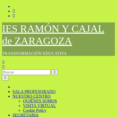
Saltar
al
contenido
IES RAMÓN Y CAJAL
de ZARAGOZA
TRANSFORMACIÓN EDUCATIVA
SALA PROFESORADO
NUESTRO CENTRO
QUIÉNES SOMOS
VISITA VIRTUAL
Cookie Policy
SECRETARIA