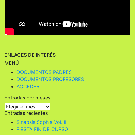
ENLACES DE INTERÉS
MENÚ
DOCUMENTOS PADRES
DOCUMENTOS PROFESORES
ACCEDER
Entradas por meses
Entradas
Entradas recientes
por
meses
Sinapsis Sophia Vol. II
FIESTA FIN DE CURSO