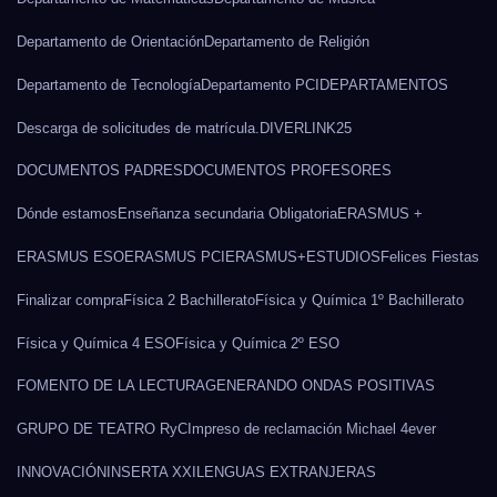
Departamento de Orientación
Departamento de Religión
Departamento de Tecnología
Departamento PCI
DEPARTAMENTOS
Descarga de solicitudes de matrícula.
DIVERLINK25
DOCUMENTOS PADRES
DOCUMENTOS PROFESORES
Dónde estamos
Enseñanza secundaria Obligatoria
ERASMUS +
ERASMUS ESO
ERASMUS PCI
ERASMUS+
ESTUDIOS
Felices Fiestas
Finalizar compra
Física 2 Bachillerato
Física y Química 1º Bachillerato
Física y Química 4 ESO
Física y Química 2º ESO
FOMENTO DE LA LECTURA
GENERANDO ONDAS POSITIVAS
GRUPO DE TEATRO RyC
Impreso de reclamación Michael 4ever
INNOVACIÓN
INSERTA XXI
LENGUAS EXTRANJERAS