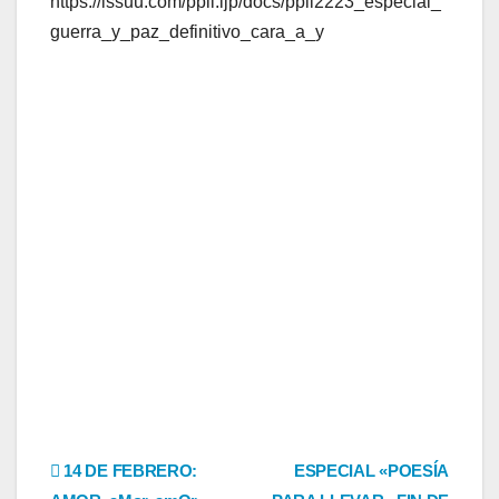
https://issuu.com/ppll.ljp/docs/ppll2223_especial_
guerra_y_paz_definitivo_cara_a_y
Navegación
14 DE FEBRERO:
ESPECIAL «POESÍA