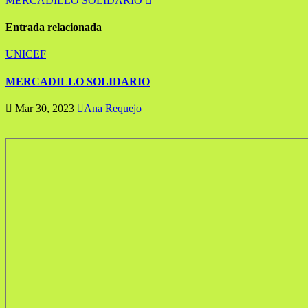
Navegación
MERCADILLO SOLIDARIO
de
Entrada relacionada
entradas
UNICEF
MERCADILLO SOLIDARIO
Mar 30, 2023
Ana Requejo