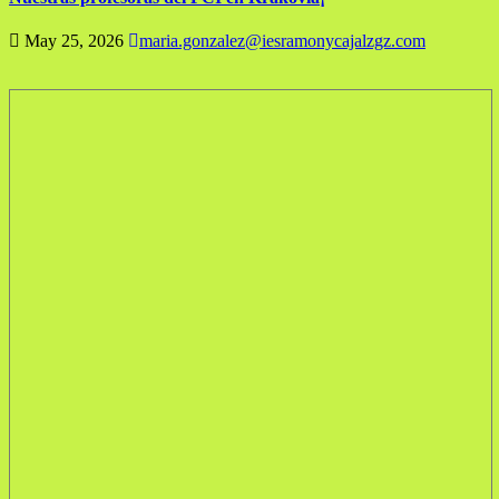
May 25, 2026
maria.gonzalez@iesramonycajalzgz.com