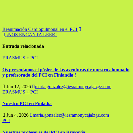
Navegación
Reanimación Cardiopulmonal en el PCI
¡NOS ENCANTA LEER!
de
entradas
Entrada relacionada
ERASMUS +
PCI
Os presentamos el póster de las aventuras de nuestro alumnado
y profesorado del PCI en Finlandia !
Jun 12, 2026
maria.gonzalez@iesramonycajalzgz.com
ERASMUS +
PCI
Nuestro PCI en Finladia
Jun 4, 2026
maria.gonzalez@iesramonycajalzgz.com
PCI
Nuestras profesoras del PCI en Krakovia¡