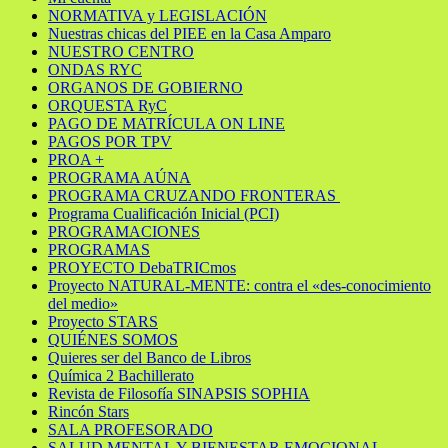
NORMATIVA y LEGISLACIÓN
Nuestras chicas del PIEE en la Casa Amparo
NUESTRO CENTRO
ONDAS RYC
ORGANOS DE GOBIERNO
ORQUESTA RyC
PAGO DE MATRÍCULA ON LINE
PAGOS POR TPV
PROA +
PROGRAMA AÚNA
PROGRAMA CRUZANDO FRONTERAS
Programa Cualificación Inicial (PCI)
PROGRAMACIONES
PROGRAMAS
PROYECTO DebaTRICmos
Proyecto NATURAL-MENTE: contra el «des-conocimiento
del medio»
Proyecto STARS
QUIÉNES SOMOS
Quieres ser del Banco de Libros
Química 2 Bachillerato
Revista de Filosofía SINAPSIS SOPHIA
Rincón Stars
SALA PROFESORADO
SALUD MENTAL Y BIENESTAR EMOCIONAL