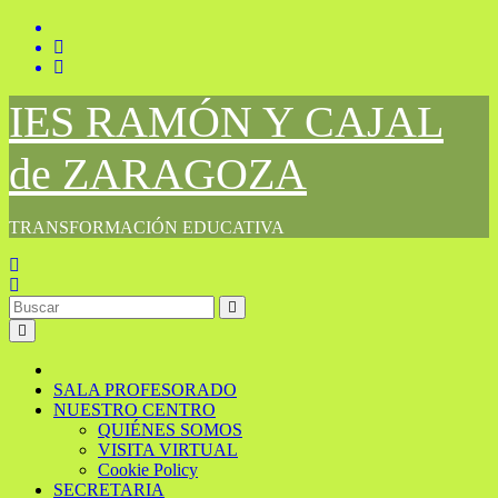
Saltar
al
contenido
IES RAMÓN Y CAJAL
de ZARAGOZA
TRANSFORMACIÓN EDUCATIVA
SALA PROFESORADO
NUESTRO CENTRO
QUIÉNES SOMOS
VISITA VIRTUAL
Cookie Policy
SECRETARIA