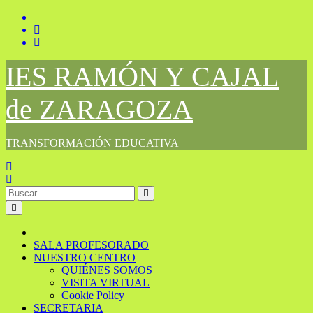
Saltar
al
contenido
IES RAMÓN Y CAJAL
de ZARAGOZA
TRANSFORMACIÓN EDUCATIVA
SALA PROFESORADO
NUESTRO CENTRO
QUIÉNES SOMOS
VISITA VIRTUAL
Cookie Policy
SECRETARIA