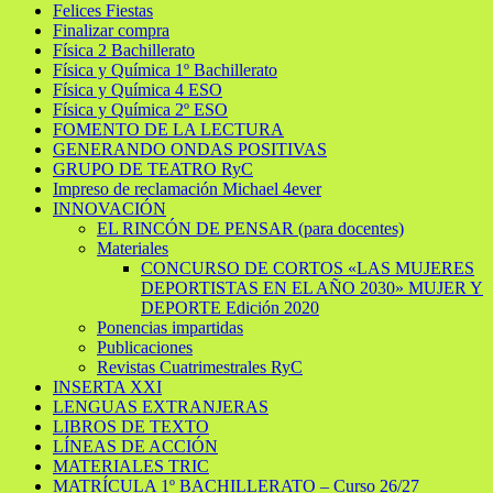
Felices Fiestas
Finalizar compra
Física 2 Bachillerato
Física y Química 1º Bachillerato
Física y Química 4 ESO
Física y Química 2º ESO
FOMENTO DE LA LECTURA
GENERANDO ONDAS POSITIVAS
GRUPO DE TEATRO RyC
Impreso de reclamación Michael 4ever
INNOVACIÓN
EL RINCÓN DE PENSAR (para docentes)
Materiales
CONCURSO DE CORTOS «LAS MUJERES
DEPORTISTAS EN EL AÑO 2030» MUJER Y
DEPORTE Edición 2020
Ponencias impartidas
Publicaciones
Revistas Cuatrimestrales RyC
INSERTA XXI
LENGUAS EXTRANJERAS
LIBROS DE TEXTO
LÍNEAS DE ACCIÓN
MATERIALES TRIC
MATRÍCULA 1º BACHILLERATO – Curso 26/27