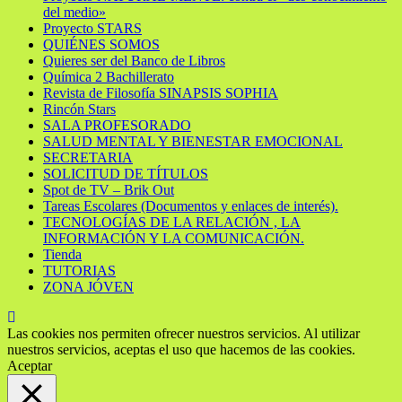
del medio»
Proyecto STARS
QUIÉNES SOMOS
Quieres ser del Banco de Libros
Química 2 Bachillerato
Revista de Filosofía SINAPSIS SOPHIA
Rincón Stars
SALA PROFESORADO
SALUD MENTAL Y BIENESTAR EMOCIONAL
SECRETARIA
SOLICITUD DE TÍTULOS
Spot de TV – Brik Out
Tareas Escolares (Documentos y enlaces de interés).
TECNOLOGÍAS DE LA RELACIÓN , LA
INFORMACIÓN Y LA COMUNICACIÓN.
Tienda
TUTORIAS
ZONA JÓVEN
Las cookies nos permiten ofrecer nuestros servicios. Al utilizar
nuestros servicios, aceptas el uso que hacemos de las cookies.
Aceptar