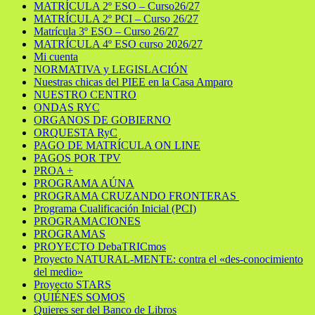
MATRÍCULA 2º ESO – Curso26/27
MATRÍCULA 2º PCI – Curso 26/27
Matrícula 3º ESO – Curso 26/27
MATRÍCULA 4º ESO curso 2026/27
Mi cuenta
NORMATIVA y LEGISLACIÓN
Nuestras chicas del PIEE en la Casa Amparo
NUESTRO CENTRO
ONDAS RYC
ORGANOS DE GOBIERNO
ORQUESTA RyC
PAGO DE MATRÍCULA ON LINE
PAGOS POR TPV
PROA +
PROGRAMA AÚNA
PROGRAMA CRUZANDO FRONTERAS
Programa Cualificación Inicial (PCI)
PROGRAMACIONES
PROGRAMAS
PROYECTO DebaTRICmos
Proyecto NATURAL-MENTE: contra el «des-conocimiento
del medio»
Proyecto STARS
QUIÉNES SOMOS
Quieres ser del Banco de Libros