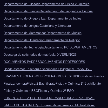
Departamento de Filosofía
Departamento de Física y Química
Departamento de Francés
Departamento de Geografía e Historia
Departamento de Griego y Latín
Departamento de Inglés
Departamento de Lengua Castellana y Literatura
Departamento de Matemáticas
Departamento de Música
Departamento de Orientación
Departamento de Religión
Departamento de Tecnología
Departamento PCI
DEPARTAMENTOS
Descarga de solicitudes de matrícula.
DIVERLINK25
DOCUMENTOS PADRES
DOCUMENTOS PROFESORES
Dónde estamos
Enseñanza secundaria Obligatoria
ERASMUS +
ERASMUS ESO
ERASMUS PCI
ERASMUS+
ESTUDIOS
Felices Fiestas
Finalizar compra
Física 2 Bachillerato
Física y Química 1º Bachillerato
Física y Química 4 ESO
Física y Química 2º ESO
FOMENTO DE LA LECTURA
GENERANDO ONDAS POSITIVAS
GRUPO DE TEATRO RyC
Impreso de reclamación Michael 4ever