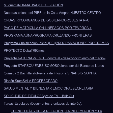
Mi cuenta
NORMATIVA y LEGISLACIÓN
Nuestras chicas del PIEE en la Casa Amparo
NUESTRO CENTRO
ONDAS RYC
ORGANOS DE GOBIERNO
ORQUESTA RyC
PAGO DE MATRÍCULA ON LINE
PAGOS POR TPV
PROA +
PROGRAMA AÚNA
PROGRAMA CRUZANDO FRONTERAS
Programa Cualificación Inicial (PCI)
PROGRAMACIONES
PROGRAMAS
PROYECTO DebaTRICmos
Proyecto NATURAL-MENTE: contra el «des-conocimiento del medio»
Proyecto STARS
QUIÉNES SOMOS
Quieres ser del Banco de Libros
Química 2 Bachillerato
Revista de Filosofía SINAPSIS SOPHIA
Rincón Stars
SALA PROFESORADO
SALUD MENTAL Y BIENESTAR EMOCIONAL
SECRETARIA
SOLICITUD DE TÍTULOS
Spot de TV – Brik Out
Tareas Escolares (Documentos y enlaces de interés).
TECNOLOGÍAS DE LA RELACIÓN , LA INFORMACIÓN Y LA