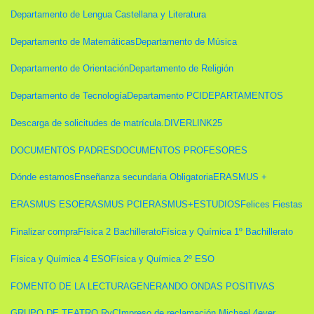
Departamento de Lengua Castellana y Literatura
Departamento de Matemáticas
Departamento de Música
Departamento de Orientación
Departamento de Religión
Departamento de Tecnología
Departamento PCI
DEPARTAMENTOS
Descarga de solicitudes de matrícula.
DIVERLINK25
DOCUMENTOS PADRES
DOCUMENTOS PROFESORES
Dónde estamos
Enseñanza secundaria Obligatoria
ERASMUS +
ERASMUS ESO
ERASMUS PCI
ERASMUS+
ESTUDIOS
Felices Fiestas
Finalizar compra
Física 2 Bachillerato
Física y Química 1º Bachillerato
Física y Química 4 ESO
Física y Química 2º ESO
FOMENTO DE LA LECTURA
GENERANDO ONDAS POSITIVAS
GRUPO DE TEATRO RyC
Impreso de reclamación Michael 4ever