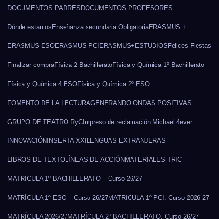
DOCUMENTOS PADRES
DOCUMENTOS PROFESORES
Dónde estamos
Enseñanza secundaria Obligatoria
ERASMUS +
ERASMUS ESO
ERASMUS PCI
ERASMUS+
ESTUDIOS
Felices Fiestas
Finalizar compra
Física 2 Bachillerato
Física y Química 1º Bachillerato
Física y Química 4 ESO
Física y Química 2º ESO
FOMENTO DE LA LECTURA
GENERANDO ONDAS POSITIVAS
GRUPO DE TEATRO RyC
Impreso de reclamación Michael 4ever
INNOVACIÓN
INSERTA XXI
LENGUAS EXTRANJERAS
LIBROS DE TEXTO
LÍNEAS DE ACCIÓN
MATERIALES TRIC
MATRÍCULA 1º BACHILLERATO – Curso 26/27
MATRÍCULA 1º ESO – Curso 26/27
MATRICULA 1º PCI. Curso 2026-27
MATRÍCULA 2026/27
MATRÍCULA 2º BACHILLERATO. Curso 26/27