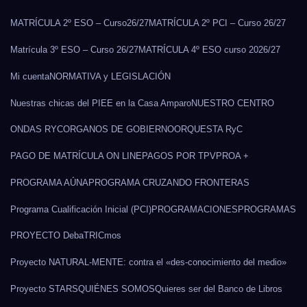
MATRÍCULA 2º ESO – Curso26/27
MATRÍCULA 2º PCI – Curso 26/27
Matrícula 3º ESO – Curso 26/27
MATRÍCULA 4º ESO curso 2026/27
Mi cuenta
NORMATIVA y LEGISLACIÓN
Nuestras chicas del PIEE en la Casa Amparo
NUESTRO CENTRO
ONDAS RYC
ORGANOS DE GOBIERNO
ORQUESTA RyC
PAGO DE MATRÍCULA ON LINE
PAGOS POR TPV
PROA +
PROGRAMA AÚNA
PROGRAMA CRUZANDO FRONTERAS
Programa Cualificación Inicial (PCI)
PROGRAMACIONES
PROGRAMAS
PROYECTO DebaTRICmos
Proyecto NATURAL-MENTE: contra el «des-conocimiento del medio»
Proyecto STARS
QUIÉNES SOMOS
Quieres ser del Banco de Libros