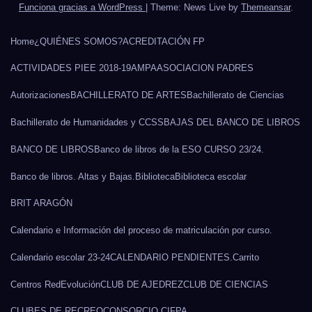
Funciona gracias a WordPress
|
Theme: News Live by
Themeansar
.
Home
¿QUIÉNES SOMOS?
ACREDITACIÓN FP
ACTIVIDADES PIEE 2018-19
AMPA
ASOCIACION PADRES
Autorizaciones
BACHILLERATO DE ARTES
Bachillerato de Ciencias
Bachillerato de Humanidades y CCSS
BAJAS DEL BANCO DE LIBROS
BANCO DE LIBROS
Banco de libros de la ESO CURSO 23/24.
Banco de libros. Altas y Bajas.
Biblioteca
Biblioteca escolar
BRIT ARAGÓN
Calendario e Información del proceso de matriculación por curso.
Calendario escolar 23-24
CALENDARIO PENDIENTES.
Carrito
Centros RedEvolución
CLUB DE AJEDREZ
CLUB DE CIENCIAS
CLUBES DE RECREO
CONSORCIO CIFPA