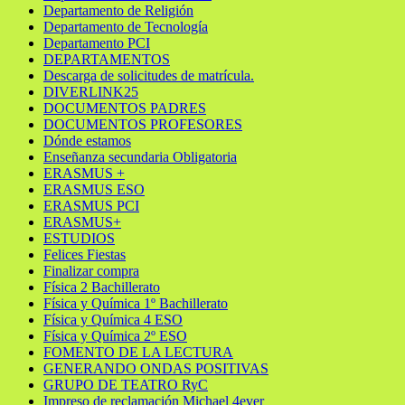
Departamento de Religión
Departamento de Tecnología
Departamento PCI
DEPARTAMENTOS
Descarga de solicitudes de matrícula.
DIVERLINK25
DOCUMENTOS PADRES
DOCUMENTOS PROFESORES
Dónde estamos
Enseñanza secundaria Obligatoria
ERASMUS +
ERASMUS ESO
ERASMUS PCI
ERASMUS+
ESTUDIOS
Felices Fiestas
Finalizar compra
Física 2 Bachillerato
Física y Química 1º Bachillerato
Física y Química 4 ESO
Física y Química 2º ESO
FOMENTO DE LA LECTURA
GENERANDO ONDAS POSITIVAS
GRUPO DE TEATRO RyC
Impreso de reclamación Michael 4ever