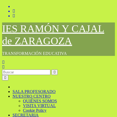
Saltar
al
contenido
IES RAMÓN Y CAJAL
de ZARAGOZA
TRANSFORMACIÓN EDUCATIVA
SALA PROFESORADO
NUESTRO CENTRO
QUIÉNES SOMOS
VISITA VIRTUAL
Cookie Policy
SECRETARIA