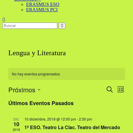
ERASMUS ESO
ERASMUS PCI
Lengua y Literatura
No hay eventos programados.
Próximos
Navegaci
Nave
Buscar
Lista
de
de
Selecciona
vistas
Últimos Eventos Pasados
la
búsqueda
de
fecha.
y
Even
10 diciembre, 2019 @ 12:00 pm
-
2:30 pm
DIC
vistas
10
1º ESO. Teatro La Clac. Teatro del Mercado
de
2019