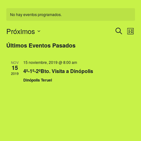
No hay eventos programados.
Nave
Na
Próximos
Buscar
Lista
de
Selecciona
de
Últimos Eventos Pasados
la
vi
búsq
fecha.
de
15 noviembre, 2019 @ 8:00 am
NOV
y
15
4º-1º-2ºBto. Visita a Dinópolis
Ev
2019
vista
Dinópolis Teruel
de
Even