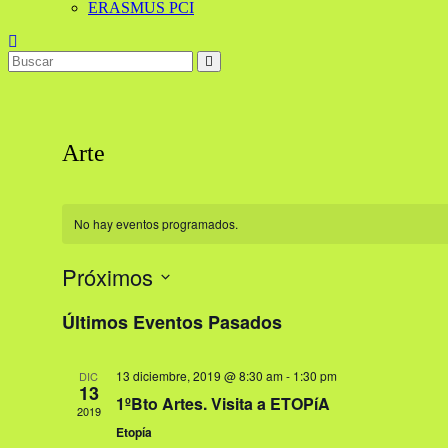
ERASMUS PCI
Arte
No hay eventos programados.
Próximos
Selecciona
Últimos Eventos Pasados
la
fecha.
13 diciembre, 2019 @ 8:30 am
-
1:30 pm
DIC
13
1ºBto Artes. Visita a ETOPíA
2019
Etopía