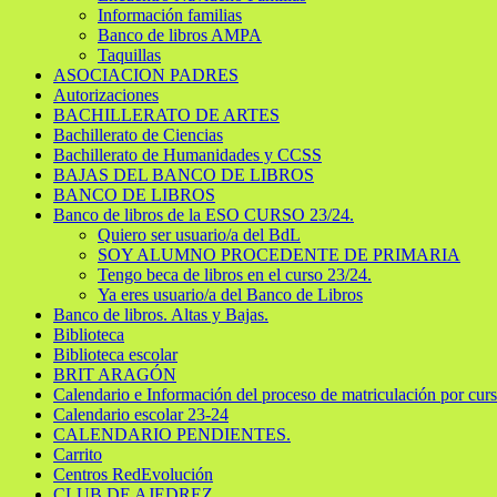
Información familias
Banco de libros AMPA
Taquillas
ASOCIACION PADRES
Autorizaciones
BACHILLERATO DE ARTES
Bachillerato de Ciencias
Bachillerato de Humanidades y CCSS
BAJAS DEL BANCO DE LIBROS
BANCO DE LIBROS
Banco de libros de la ESO CURSO 23/24.
Quiero ser usuario/a del BdL
SOY ALUMNO PROCEDENTE DE PRIMARIA
Tengo beca de libros en el curso 23/24.
Ya eres usuario/a del Banco de Libros
Banco de libros. Altas y Bajas.
Biblioteca
Biblioteca escolar
BRIT ARAGÓN
Calendario e Información del proceso de matriculación por curs
Calendario escolar 23-24
CALENDARIO PENDIENTES.
Carrito
Centros RedEvolución
CLUB DE AJEDREZ