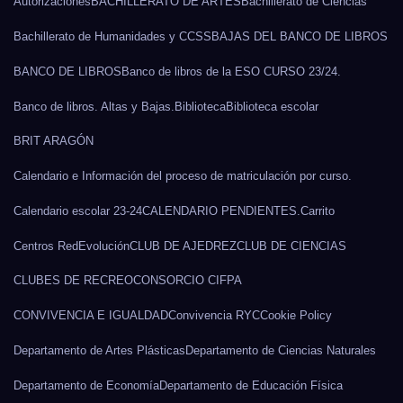
Autorizaciones
BACHILLERATO DE ARTES
Bachillerato de Ciencias
Bachillerato de Humanidades y CCSS
BAJAS DEL BANCO DE LIBROS
BANCO DE LIBROS
Banco de libros de la ESO CURSO 23/24.
Banco de libros. Altas y Bajas.
Biblioteca
Biblioteca escolar
BRIT ARAGÓN
Calendario e Información del proceso de matriculación por curso.
Calendario escolar 23-24
CALENDARIO PENDIENTES.
Carrito
Centros RedEvolución
CLUB DE AJEDREZ
CLUB DE CIENCIAS
CLUBES DE RECREO
CONSORCIO CIFPA
CONVIVENCIA E IGUALDAD
Convivencia RYC
Cookie Policy
Departamento de Artes Plásticas
Departamento de Ciencias Naturales
Departamento de Economía
Departamento de Educación Física