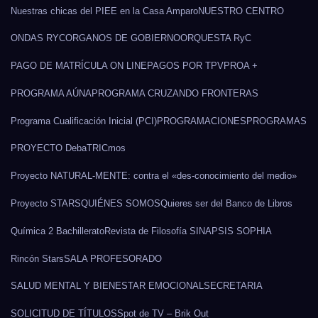
Nuestras chicas del PIEE en la Casa Amparo
NUESTRO CENTRO
ONDAS RYC
ORGANOS DE GOBIERNO
ORQUESTA RyC
PAGO DE MATRÍCULA ON LINE
PAGOS POR TPV
PROA +
PROGRAMA AÚNA
PROGRAMA CRUZANDO FRONTERAS
Programa Cualificación Inicial (PCI)
PROGRAMACIONES
PROGRAMAS
PROYECTO DebaTRICmos
Proyecto NATURAL-MENTE: contra el «des-conocimiento del medio»
Proyecto STARS
QUIÉNES SOMOS
Quieres ser del Banco de Libros
Química 2 Bachillerato
Revista de Filosofía SINAPSIS SOPHIA
Rincón Stars
SALA PROFESORADO
SALUD MENTAL Y BIENESTAR EMOCIONAL
SECRETARIA
SOLICITUD DE TÍTULOS
Spot de TV – Brik Out