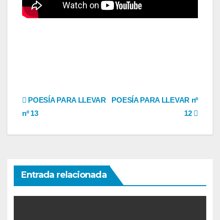
Navegación
POESÍA PARA LLEVAR
POESÍA PARA LLEVAR nº
nº 13
12
de
entradas
Entrada relacionada