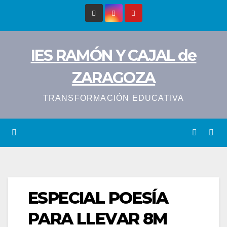
Saltar
al
contenido
IES RAMÓN Y CAJAL de
ZARAGOZA
TRANSFORMACIÓN EDUCATIVA
ESPECIAL POESÍA
PARA LLEVAR 8M