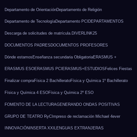
Departamento de Orientación
Departamento de Religión
Departamento de Tecnología
Departamento PCI
DEPARTAMENTOS
Descarga de solicitudes de matrícula.
DIVERLINK25
DOCUMENTOS PADRES
DOCUMENTOS PROFESORES
Dónde estamos
Enseñanza secundaria Obligatoria
ERASMUS +
ERASMUS ESO
ERASMUS PCI
ERASMUS+
ESTUDIOS
Felices Fiestas
Finalizar compra
Física 2 Bachillerato
Física y Química 1º Bachillerato
Física y Química 4 ESO
Física y Química 2º ESO
FOMENTO DE LA LECTURA
GENERANDO ONDAS POSITIVAS
GRUPO DE TEATRO RyC
Impreso de reclamación Michael 4ever
INNOVACIÓN
INSERTA XXI
LENGUAS EXTRANJERAS