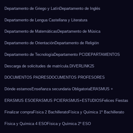
Departamento de Griego y Latín
Departamento de Inglés
Departamento de Lengua Castellana y Literatura
Departamento de Matemáticas
Departamento de Música
Departamento de Orientación
Departamento de Religión
Departamento de Tecnología
Departamento PCI
DEPARTAMENTOS
Descarga de solicitudes de matrícula.
DIVERLINK25
DOCUMENTOS PADRES
DOCUMENTOS PROFESORES
Dónde estamos
Enseñanza secundaria Obligatoria
ERASMUS +
ERASMUS ESO
ERASMUS PCI
ERASMUS+
ESTUDIOS
Felices Fiestas
Finalizar compra
Física 2 Bachillerato
Física y Química 1º Bachillerato
Física y Química 4 ESO
Física y Química 2º ESO