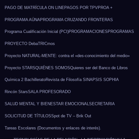
PAGO DE MATRÍCULA ON LINE
PAGOS POR TPV
PROA +
PROGRAMA AÚNA
PROGRAMA CRUZANDO FRONTERAS
Programa Cualificación Inicial (PCI)
PROGRAMACIONES
PROGRAMAS
PROYECTO DebaTRICmos
Proyecto NATURAL-MENTE: contra el «des-conocimiento del medio»
Proyecto STARS
QUIÉNES SOMOS
Quieres ser del Banco de Libros
Química 2 Bachillerato
Revista de Filosofía SINAPSIS SOPHIA
Rincón Stars
SALA PROFESORADO
SALUD MENTAL Y BIENESTAR EMOCIONAL
SECRETARIA
SOLICITUD DE TÍTULOS
Spot de TV – Brik Out
Tareas Escolares (Documentos y enlaces de interés).