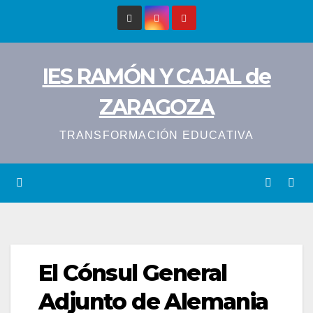
Saltar
al
contenido
IES RAMÓN Y CAJAL de
ZARAGOZA
TRANSFORMACIÓN EDUCATIVA
El Cónsul General
Adjunto de Alemania