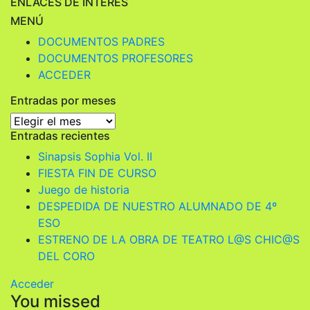
ENLACES DE INTERÉS
MENÚ
DOCUMENTOS PADRES
DOCUMENTOS PROFESORES
ACCEDER
Entradas por meses
Entradas
Entradas recientes
por
meses
Sinapsis Sophia Vol. II
FIESTA FIN DE CURSO
Juego de historia
DESPEDIDA DE NUESTRO ALUMNADO DE 4º
ESO
ESTRENO DE LA OBRA DE TEATRO L@S CHIC@S
DEL CORO
Acceder
You missed