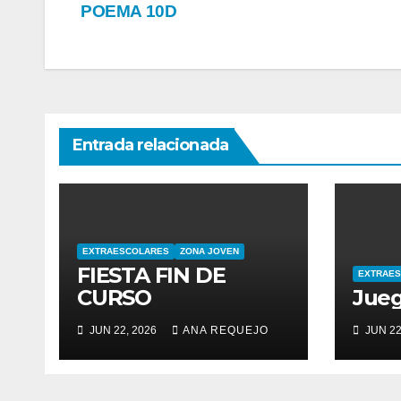
POEMA 10D
de
entradas
Entrada relacionada
EXTRAESCOLARES
ZONA JOVEN
FIESTA FIN DE
EXTRAE
CURSO
Jueg
JUN 22, 2026
ANA REQUEJO
JUN 22