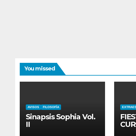
You missed
AVISOS
FILOSOFÍA
EXTRAE
Sinapsis Sophia Vol.
FIES
II
CUR