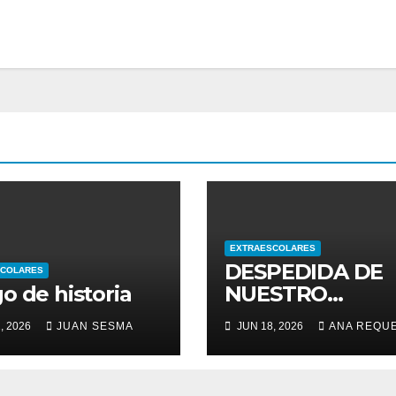
EXTRAESCOLARES
DESPEDIDA DE
SCOLARES
o de historia
NUESTRO
ALUMNADO DE 
, 2026
JUAN SESMA
JUN 18, 2026
ANA REQU
ESO