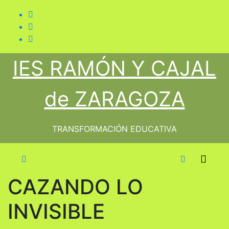
Saltar
al
contenido
IES RAMÓN Y CAJAL
de ZARAGOZA
TRANSFORMACIÓN EDUCATIVA
CAZANDO LO
INVISIBLE