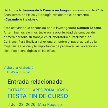
Dentro de la
Semana de la Ciencia en Aragón,
los alumnos de 2º de
Bachillerato de Física y Geología, visionaron el documental
«Cazando lo invisible»
.
Esta actividad fue conducida por la investigadora
Carmen Seoane
.
Al terminar los alumnos tuvieron la oportunidad de conocer de
primera persona su trabajo en el laboratorio subterráneo de
Canfranc. Para finalizar reflexionaron sobre el papel actual de la
mujer en la Ciencia y la importancia de promover las vocaciones
científico-tecnológicas en las niñas.
Navegación
Visita a la Aljafería
That’s a musical
de
Entrada relacionada
entradas
EXTRAESCOLARES
ZONA JOVEN
FIESTA FIN DE CURSO
Jun 22, 2026
Ana Requejo