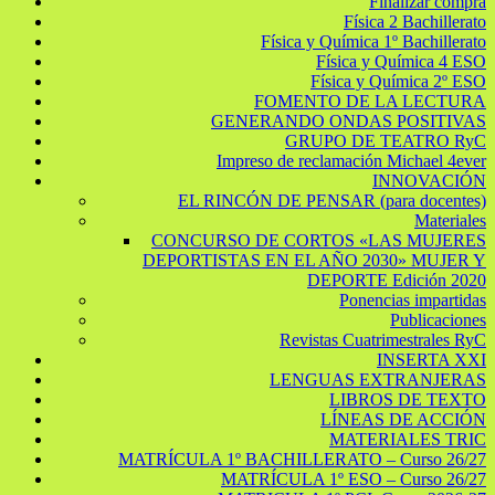
Finalizar compra
Física 2 Bachillerato
Física y Química 1º Bachillerato
Física y Química 4 ESO
Física y Química 2º ESO
FOMENTO DE LA LECTURA
GENERANDO ONDAS POSITIVAS
GRUPO DE TEATRO RyC
Impreso de reclamación Michael 4ever
INNOVACIÓN
EL RINCÓN DE PENSAR (para docentes)
Materiales
CONCURSO DE CORTOS «LAS MUJERES
DEPORTISTAS EN EL AÑO 2030» MUJER Y
DEPORTE Edición 2020
Ponencias impartidas
Publicaciones
Revistas Cuatrimestrales RyC
INSERTA XXI
LENGUAS EXTRANJERAS
LIBROS DE TEXTO
LÍNEAS DE ACCIÓN
MATERIALES TRIC
MATRÍCULA 1º BACHILLERATO – Curso 26/27
MATRÍCULA 1º ESO – Curso 26/27