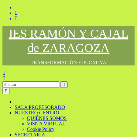
Saltar
al
contenido
IES RAMÓN Y CAJAL
de ZARAGOZA
TRANSFORMACIÓN EDUCATIVA
SALA PROFESORADO
NUESTRO CENTRO
QUIÉNES SOMOS
VISITA VIRTUAL
Cookie Policy
SECRETARIA