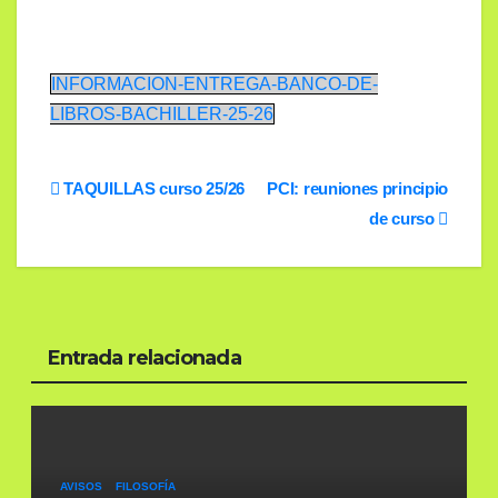
INFORMACION-ENTREGA-BANCO-DE-
LIBROS-BACHILLER-25-26
Navegación
TAQUILLAS curso 25/26
PCI: reuniones principio
de curso
de
entradas
Entrada relacionada
AVISOS
FILOSOFÍA