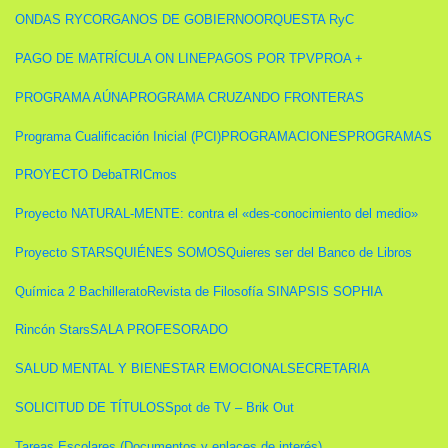
ONDAS RYC
ORGANOS DE GOBIERNO
ORQUESTA RyC
PAGO DE MATRÍCULA ON LINE
PAGOS POR TPV
PROA +
PROGRAMA AÚNA
PROGRAMA CRUZANDO FRONTERAS
Programa Cualificación Inicial (PCI)
PROGRAMACIONES
PROGRAMAS
PROYECTO DebaTRICmos
Proyecto NATURAL-MENTE: contra el «des-conocimiento del medio»
Proyecto STARS
QUIÉNES SOMOS
Quieres ser del Banco de Libros
Química 2 Bachillerato
Revista de Filosofía SINAPSIS SOPHIA
Rincón Stars
SALA PROFESORADO
SALUD MENTAL Y BIENESTAR EMOCIONAL
SECRETARIA
SOLICITUD DE TÍTULOS
Spot de TV – Brik Out
Tareas Escolares (Documentos y enlaces de interés).